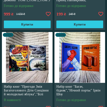
дюжина" ТОМ 1,ТОМ 2,ТОМ 3
Принц Напівкровка,
Трегуб Ганна
англійською мовою
Готово до відправки
Готово до відправки
999
199
₴
₴
1 650 ₴
249 ₴
Купити
Купити
–11%
–11%
Набір книг "Пригоди Змія
Набір книг "Багач,
Багатоголового Діти Сонцівни
бідняк","Нічний портьє" Ірвін
й молодильні яблука","Білі
Шоу
перлини для Білої Королеви"
В наявності
Готово до відправки