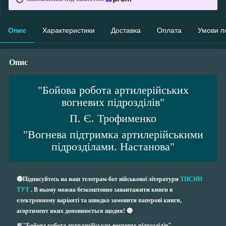
Опис
Характеристики
Доставка
Оплата
Умови п
Опис
"Бойова робота артилерійських
вогневих підрозділів"
П. Є. Трофименко
"Вогнева підтримка артилерійськими
підрозділами. Настанова"
🔴Підписуйтесь на наш телеграм-бот військової літератури
ТИСНИ
ТУТ
. В ньому можна безкоштовно завантажити книги в
електронному варіанті та швидко замовити паперові книги,
асортимент яких доповнюється щодня! 🔴
📙
"Бойова робота артилерійських вогневих підрозділів"