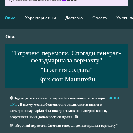
Опис
Характеристики
Доставка
Оплата
Умови п
Опис
"Втрачені перемоги. Спогади генерал-
фельдмаршала вермахту"
"Із життя солдата"
Еріх фон Манштейн
🔴Підписуйтесь на наш телеграм-бот військової літератури
ТИСНИ
ТУТ
. В ньому можна безкоштовно завантажити книги в
електронному варіанті та швидко замовити паперові книги,
асортимент яких доповнюється щодня! 🔴
📙
"Втрачені перемоги. Спогади генерал-фельдмаршала вермахту"