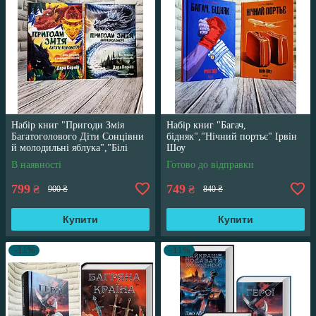
Набір книг "Пригоди Змія
Набір книг "Багач,
Багатоголового Діти Сонцівни
бідняк","Нічний портьє" Ірвін
й молодильні яблука","Білі
Шоу
перлини для Білої Королеви"
В наявності
Готово до відправки
799
749
₴
₴
900 ₴
840 ₴
Купити
Купити
–11%
–11%