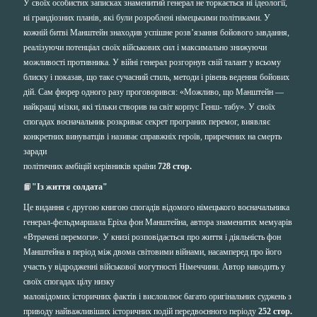
У своїх особистих записках знаменитий генерал не торкається ні ідеології,
ні грандіозних планів, які були розроблені німецькими політиками. У
кожній битві Манштейн знаходив успішне розв’язання бойового завдання,
реалізуючи потенціал своїх військових сил і максимально знижуючи
можливості противника. У війні генерал розгорнув свій талант у всьому
блиску і показав, що таке сучасний стиль, методи і рівень ведення бойових
дій. Сам фюрер одного разу проговорився: «Можливо, що Манштейн —
найкращі мізки, які тільки створив на світ корпус Генш- табу». У своїх
спогадах воєначальник розкриває секрет програних перемог, виявляє
конкретних винуватців і називає справжніх героїв, приречених на смерть
заради
політичних амбіцій керівників країни
728 стор.
📙
"Із життя солдата"
Це видання є другою книгою спогадів відомого німецького воєначальника
генерал-фельдмаршала Еріха фон Манштейна, автора знаменитих мемуарів
«Втрачені перемоги». У книзі розповідається про життя і діяльність фон
Манштейна в період між двома світовими війнами, насамперед про його
участь у відродженні військової могутності Німеччини. Автор наводить у
своїх спогадах цілу низку
маловідомих історичних фактів і висловлює багато оригінальних суджень з
приводу найважливіших історичних подій передвоєнного періоду
252 стор.