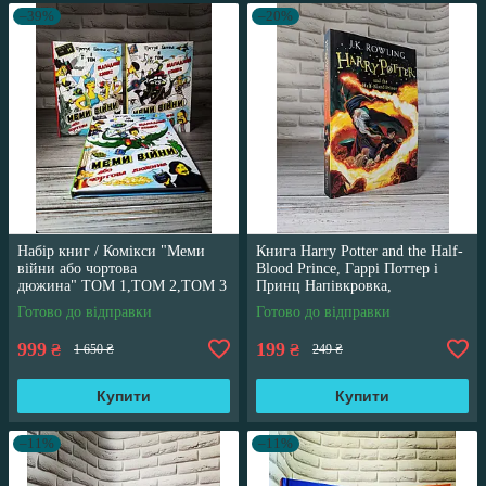
–39%
–20%
Набір книг / Комікси "Меми
Книга Harry Potter and the Half-
війни або чортова
Blood Prince, Гаррі Поттер і
дюжина" ТОМ 1,ТОМ 2,ТОМ 3
Принц Напівкровка,
Трегуб Ганна
англійською мовою
Готово до відправки
Готово до відправки
999
199
₴
₴
1 650 ₴
249 ₴
Купити
Купити
–11%
–11%