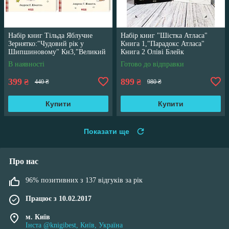
Набір книг Тільда Яблучне
Набір книг "Шістка Атласа"
Зернятко:"Чудовий рік у
Книга 1,"Парадокс Атласа"
Шипшиновому" Кн3,"Великий
Книга 2 Оліві Блейк
переполох" Кн 4
В наявності
Готово до відправки
399
899
₴
₴
440 ₴
980 ₴
Купити
Купити
Показати ще
Про нас
96% позитивних з 137 відгуків за рік
Працює з 10.02.2017
м. Київ
Інста @knigibest, Київ, Україна