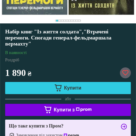
Набір книг "Із життя солдата","Втрачені
перемоги. Спогади генерал-фельдмаршала
вермахту"
В наявності
Роздріб
1 890
₴
Купити
або
Купити з
Що таке купити з Пром?
Замовлення під захистом