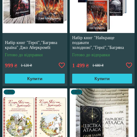
Набір книг "Найкраще
Набір книг "Герої","Багряна
подавати
країна" Джо Аберкромбі
холодною","Герої","Багряна
країна" Джо Аберкромбі
Готово до відправки
Готово до відправки
999
1 499
₴
₴
1 120 ₴
1 680 ₴
Купити
Купити
–9%
–8%