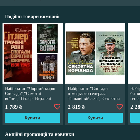
Подібні товари компанії
Набір книг "Чорний марш.
Набір книг "Спогади
Набі
Спогади","Самотні
німецького генерала.
битв
воїни","Гітлер. Втрачені
Танкові війська","Секретна
гене
роки. Спогади соратника
команда. Спогади керівника
Німе
1 789
2 819
2 2
₴
₴
фюрера. 1938-1945"
спецпідрозділу"
Купити
Купити
Акційні пропозиції та новинки