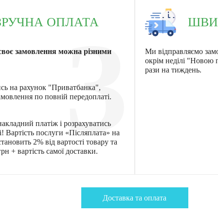
ЗРУЧНА ОПЛАТА
ШВИ
3
своє замовлення можна різними
Ми відправляємо зам
окрім неділі "Новою
рази на тиждень.
ись на рахунок "Приватбанка",
мовлення по повній передоплаті.
акладний платіж і розрахуватись
! Вартість послуги «Післяплата» на
тановить 2% від вартості товару та
рн + вартість самої доставки.
Доставка та оплата