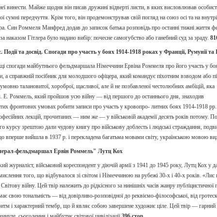
з неї винести. Майже щодня він писав дружині відверті листи, в яких висловлював особист
вої сумні передчуття. Крім того, він продемонстрував свій погляд на союз осі та на вну
а. Син Роммеля Манфред додав до записок батька розповідь про останні тижні життя 
за наказом Гітлера було надано вибір: почесне самогубство або ганебний суд за зраду.
81
. Події та досвід. Спогади про участь у боях 1914-1918 роках у Франції, Румунії та
ці спогади майбутнього фельдмаршала Німеччини Ервіна Роммеля про його участь у бо
и, а справжній посібник для молодшого офіцера, який командує піхотним взводом або 
умовно талановитої, хороброї, щасливої, але й не позбавленої честолюбних амбіцій, яка
чі. Е. Роммель, який пройшов усю війну — від першого до останнього дня, знаходив
тих фронтових умовах робити записи про участь у кровопро- литних боях 1914-1918 рр. у
рофесійних лекцій, прочитаних — ним же — у військовій академії десять років потому. 
го курсу зрештою дали чудову книгу про військову доблесть і людські страждання, подвиги
о вперше вийшла в 1937 р. і перекладена багатьма мовами світу, українською мовою ви
енерал-фельдмаршал Ервін Роммель" Лутц Кох
ий журналіст, військовий кореспондент у діючій армії з 1941 до 1945 року, Лутц Кох у д
ислення того, що відбувалося зі світом і Німеччиною на рубежі 30-х і 40-х років. «Лис
 Світову війну. Цей твір належить до рідкісного за нинішніх часів жанру публіцистичної
має свою тональність — від довірливо-розповідної до реквіємо-філософської, від гротеск
итм і характерний тембр, що й являє собою завершене художнє ціле. Цей твір — гарний
инуле, сьогодення і майбутнє світової цивілізації
396 стор.