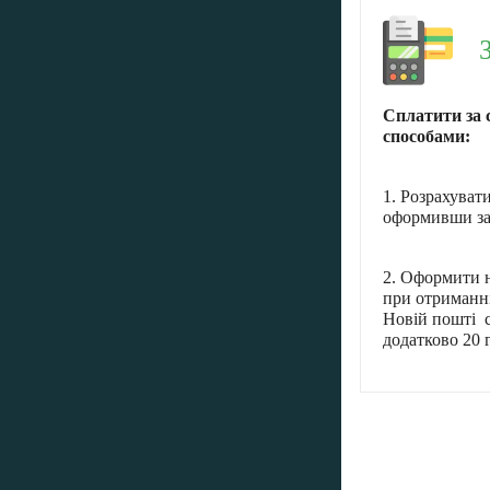
Сплатити за 
способами:
1. Розрахуват
оформивши за
2. Оформити н
при отриманні
Новій пошті с
додатково 20 г