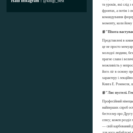
Наш instagram
@knigi_best
та уроків, які слід 
фронтах, а потім і с
командування фюрер
моменту, коли йому 
📙
"Піхота наступає
Представлені в книж
це не просто мемуар
молодої людини, без
прагне слави і вели
можливість у непрос
його ліг в основу п
характеру і лекційно
Книга Е. Роммеля, щ
📙
"Лис пустелі. Г
Професійний німецьк
найперших спроб осм
бестселер про Другу
сенсу; кожен розділ 
— свій карбований р
для кого небайдужі м