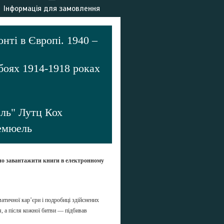
Інформація для замовлення
нті в Європі. 1940 –
 боях 1914-1918 роках
ель" Лутц Кох
емюель
но завантажити книги в електронному
атичної кар’єри і подробиці здійснених
я, а після кожної битви — підбивав