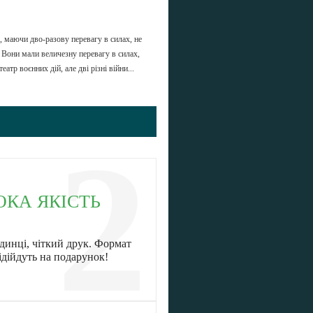
, маючи дво-разову перевагу в силах, не
 Вони мали величезну перевагу в силах,
тр воєнних дій, але дві різні війни...
2
ОКА ЯКІСТЬ
динці, чіткий друк. Формат
ідійдуть на подарунок!