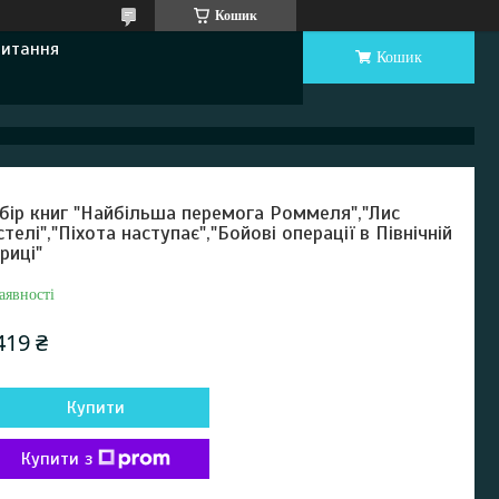
Кошик
Питання
Кошик
бір книг "Найбільша перемога Роммеля","Лис
стелі","Піхота наступає","Бойові операції в Північній
риці"
аявності
419 ₴
Купити
Купити з