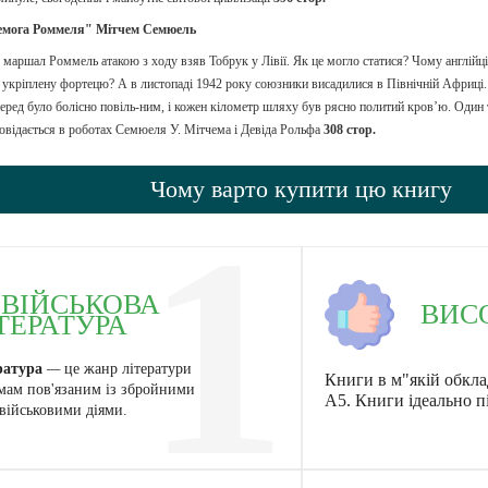
емога Роммеля" Мітчем Семюель
 маршал Роммель атакою з ходу взяв Тобрук у Лівії. Як це могло статися? Чому англійці
 укріплену фортецю? А в листопаді 1942 року союзники висадилися в Північній Африці.
ред було болісно повіль-ним, і кожен кілометр шляху був рясно политий кров’ю. Один теа
овідається в роботах Семюеля У. Мітчема і Девіда Рольфа
308 стор.
Чому варто купити цю книгу
1
ВІЙСЬКОВА
ВИС
ТЕРАТУРА
ратура
—
це жанр літератури
Книги в м"якій обкла
мам пов'язаним із збройними
А5. Книги ідеально п
військовими діями.