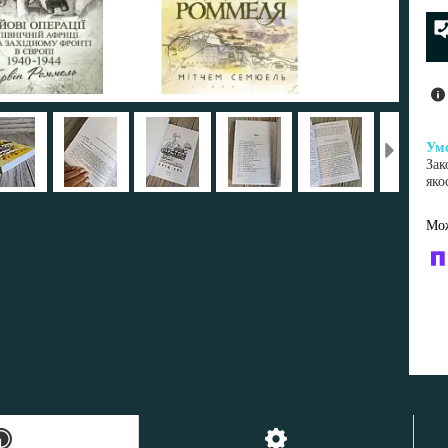
Зак
яко
У к
буд