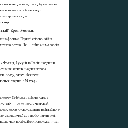
е ставлення до того, що відбувається на
трішній механізм роботи вищого
фельдмаршала аж до
6 стор.
 Італії" Ервін Роммель
ях на фронтах Першої світової війни —
піхотною ротою. Це — війна очима зовсім
 Франції, Румунії та Італії; щоденник
Поєднання записів щоденникового
 і зраду, славу і безчестя.
дається вперше.
476 стор.
алекому 1949 році здійснив одну з
 пустелі» — це не просто черговий
 прози: кожне слово сповнене найглибшого
но-саркастичної до героїко-патетичної,
 подарунок професійним історикам і тим,