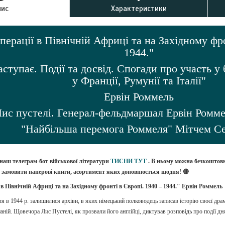
пис
Характеристики
перації в Північній Африці та на Західному фро
1944."
аступає. Події та досвід. Спогади про участь у
у Франції, Румунії та Італії"
Ервін Роммель
Лис пустелі. Генерал-фельдмаршал Ервін Ромм
"Найбільша перемога Роммеля" Мітчем С
 наш телеграм-бот військової літератури
ТИСНИ ТУТ
. В ньому можна безкоштов
о замовити паперові книги, асортимент яких доповнюється щодня! 🔴
 в Північній Африці та на Західному фронті в Європі. 1940 – 1944."
Ервін Роммель
я в 1944 р. залишилися архіви, в яких німецький полководець записав історію своєї драм
аній. Щовечора Лис Пустелі, як прозвали його англійці, диктував розповідь про події дн