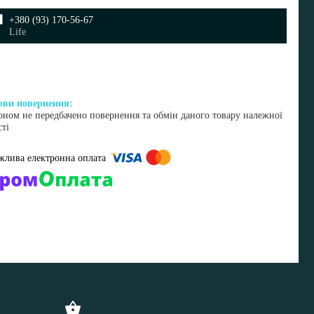
+380 (93) 170-56-67
Life
оном не передбачено повернення та обмін даного товару належної
сті
омпанії підключені електронні платежі. Тепер ви можете купити
ь-який товар не покидаючи сайту.