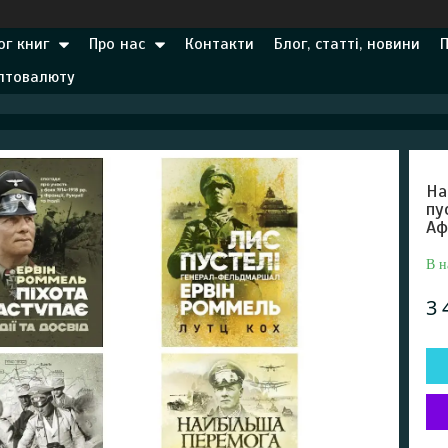
ог книг
Про нас
Контакти
Блог, статті, новини
иптовалюту
На
пу
Аф
В н
3 