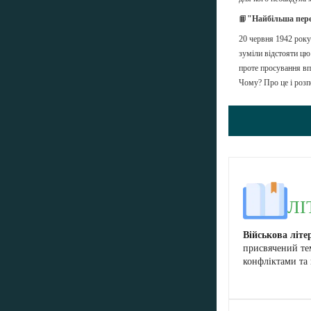
📙
"Найбільша пер
20 червня 1942 року
зуміли відстояти цю
проте просування впе
Чому? Про це і розп
ЛІ
Військова літе
присвячений те
конфліктами та 