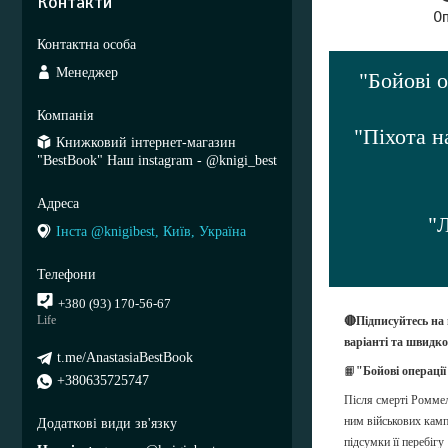
Контакти
О
Менеджер
"Бойові о
"Піхота н
Книжковий інтернет-магазин
"BestBook" Наш instagram - @knigi_best
"
Інста @knigibest, Київ, Україна
+380 (93) 170-56-67
Life
🔴Підписуйтесь на
варіанті та швидк
t.me/AnastasiaBestBook
📙
"Бойові операції
+380635725747
Після смерті Роммел
ним військових камп
підсумки її перебігу