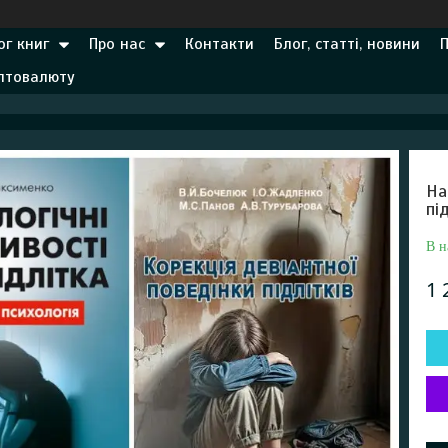
ог книг
Про нас
Контакти
Блог, статті, новини
иптовалюту
На
пі
В н
1 