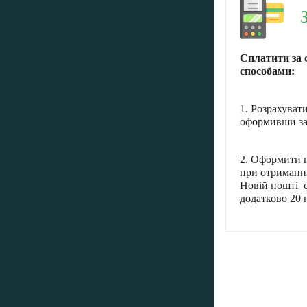
Сплатити за 
способами:
1. Розрахуват
оформивши за
2. Оформити н
при отриманні
Новій пошті с
додатково 20 г