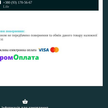
+380 (93) 170-56-67
Life
оном не передбачено повернення та обмін даного товару належної
сті
омпанії підключені електронні платежі. Тепер ви можете купити
ь-який товар не покидаючи сайту.
Інформація для замовлення