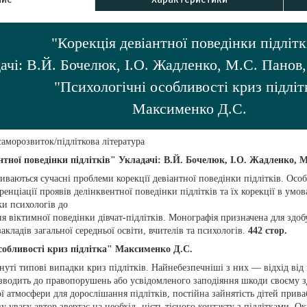
"Корекція девіантної поведінки підліт
ачі: В.Й. Бочелюк, І.О. Жадленко, М.С. Панов
"Психологічні особливості криз підліт
Максименко Д.С.
саморозвиток/підліткова література
нтної поведінки підлітків" Укладачі: В.Й. Бочелюк, І.О. Жадленко, 
иваються сучасні проблеми корекції девіантної поведінки підлітків. Особ
енціації проявів делінквентної поведінки підлітків та їх корекції в умова
и психологів до
ня віктимної поведінки дівчат-підлітків. Монографія призначена для здобу
закладів загальної середньої освіти, вчителів та психологів.
442 стор.
собливості криз підлітка" Максименко Д.С.
нуті типові випадки криз підлітків. Найнебезпечніші з них — відхід від
зводить до правопорушень або усвідомленого заподіяння шкоди своєму з
ї атмосфери для дорослішання підлітків, постійна зайнятість дітей при
у увагу автор звертає на необхід- ність тісного контакту з підлітками. 