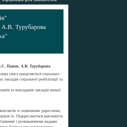
ків"
, А.В. Турубарова
ка"
М.С. Панов, А.В. Турубарова
лива увага приділяється соціально-
х закладів соціальної реабілітації та
вачів та викладачів закладів вищої
 контактів зі значимими дорослими,
доров’ю. Підкреслюється важливість
вабливими і розвиваючими видами
Окремо йдеться про психологічну