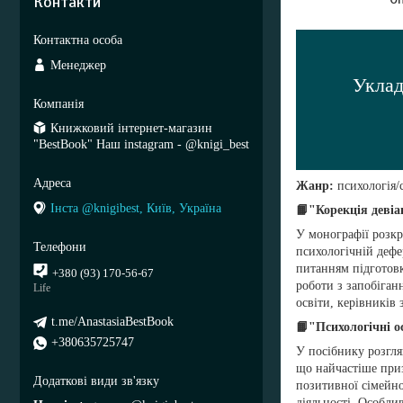
Контакти
Менеджер
Уклад
Книжковий інтернет-магазин
"BestBook" Наш instagram - @knigi_best
Жанр:
психологія/
Інста @knigibest, Київ, Україна
📙"Корекція девіа
У монографії розкр
психологічній дефер
питанням підготовк
+380 (93) 170-56-67
роботи з запобіган
Life
освіти, керівників 
t.me/AnastasiaBestBook
📙
"Психологічні о
+380635725747
У посібнику розгля
що найчастіше при
позитивної сімейно
діяльності. Особлив