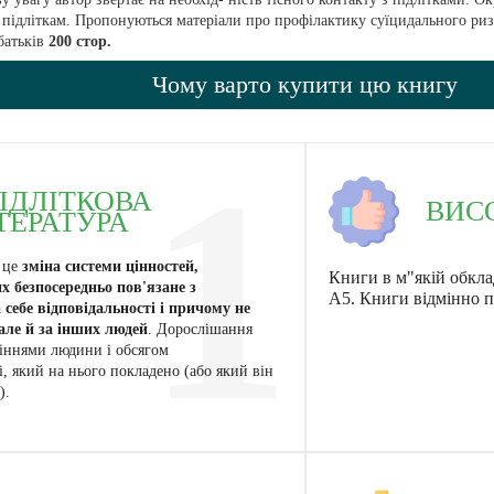
 підліткам. Пропонуються матеріали про профілактику суїцидального риз
 батьків
200 стор.
Чому варто купити цю книгу
1
ІДЛІТКОВА
ВИС
ТЕРАТУРА
 це
зміна системи цінностей,
Книги в м"якій обкла
х безпосередньо пов'язане з
А5. Книги відмінно п
себе відповідальності і причому не
 але й за інших людей
. Дорослішання
міннями людини і обсягом
і, який на нього покладено (або який він
).