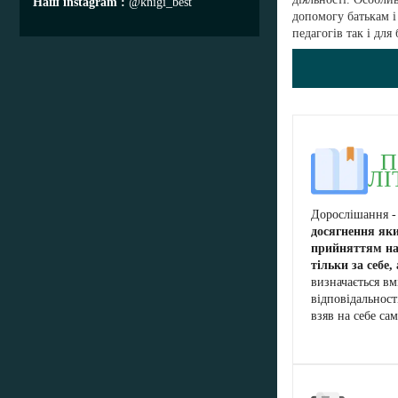
Наш instagram
@knigi_best
допомогу батькам і
педагогів так і для
П
ЛІ
Дорослішання -
досягнення яки
прийняттям на 
тільки за себе,
визначається в
відповідальност
взяв на себе сам