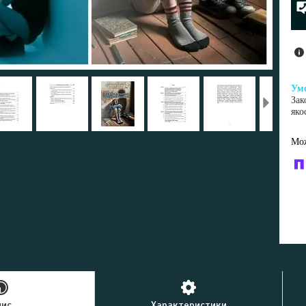
Зак
яко
У к
буд
пис
Характеристики