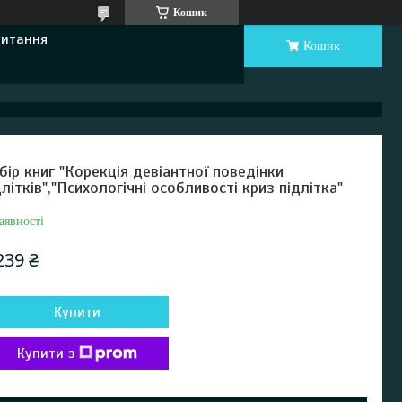
Кошик
Питання
Кошик
бір книг "Корекція девіантної поведінки
длітків","Психологічні особливості криз підлітка"
аявності
239 ₴
Купити
Купити з