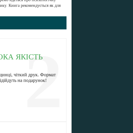
ику. Книга рекомендується як для
2
ОКА ЯКІСТЬ
динці, чіткий друк. Формат
ідійдуть на подарунок!