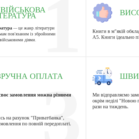
1
ВІЙСЬКОВА
ВИС
ТЕРАТУРА
ратура
—
це жанр літератури
Книги в м"якій обкла
мам пов'язаним із збройними
А5. Книги ідеально п
військовими діями.
ЗРУЧНА ОПЛАТА
ШВИ
3
своє замовлення можна різними
Ми відправляємо зам
окрім неділі "Новою
рази на тиждень.
ись на рахунок "Приватбанка",
мовлення по повній передоплаті.