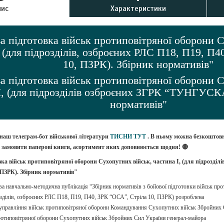
пис
Характеристики
а підготовка військ протиповітряної оборони С
, (для підрозділів, озброєних РЛС П18, П19, П
10, ПЗРК). Збірник нормативів"
а підготовка військ протиповітряної оборони С
І, (для підрозділів озброєних ЗГРК “ТУНГУСКА
нормативів"
 наш телеграм-бот військової літератури
ТИСНИ ТУТ
. В ньому можна безкоштов
о замовити паперові книги, асортимент яких доповнюється щодня! 🔴
ка військ протиповітряної оборони Сухопутних військ, частина І, (для підрозділі
 ПЗРК). Збірник нормативів"
ва навчально-методична публікація “Збірник нормативів з бойової підготовки військ пр
розділів, озброєних РЛС П18, П19, П40, ЗРК “ОСА”, Стріла 10, ПЗРК) розроблена
управління військ протиповітряної оборони Командування Сухопутних військ Збройних 
ротиповітряної оборони Сухопутних військ Збройних Сил України генерал-майора