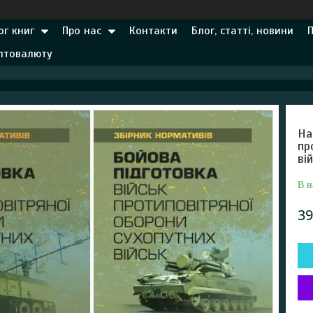
ог книг
Про нас
Контакти
Блог, статті, новини
иптовалюту
На
пр
ві
В н
39