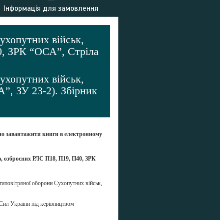
Інформація для замовлення
ухопутних військ,
40, ЗРК “ОСА”, Стріла
ухопутних військ,
”, ЗУ 23-2). Збірник
но завантажити книги в електронному
в, озброєних РЛС П18, П19, П40, ЗРК
отиповітряної оборони Сухопутних військ,
Сил України під керівництвом