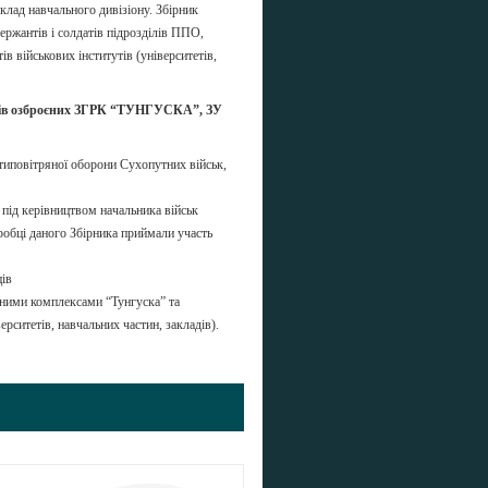
клад навчального дивізіону. Збірник
ержантів і солдатів підрозділів ППО,
 військових інститутів (університетів,
ділів озброєних ЗГРК “ТУНГУСКА”, ЗУ
отиповітряної оборони Сухопутних військ,
під керівництвом начальника військ
робці даного Збірника приймали участь
ців
етними комплексами “Тунгуска” та
ерситетів, навчальних частин, закладів).