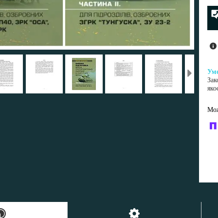
Зак
яко
У к
буд