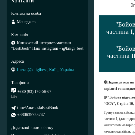
Контакти
О
Менеджер
"Бойов
частина І
Книжковий інтернет-магазин
"Бойов
"BestBook" Наш instagram - @knigi_best
частина І
Інста @knigibest, Київ, Україна
🔴Підписуйтесь на
варіанті та швидк
+380 (93) 170-56-67
Life
📙
"Бойова підготов
“ОСА”, Стріла 10,
t.me/AnastasiaBestBook
Тренувальна військо
+380635725747
частина І, (для під
колективом авторів 
начальника військ п