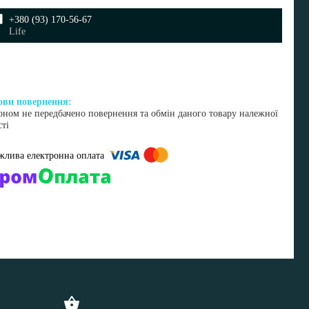
+380 (93) 170-56-67
Life
оном не передбачено повернення та обмін даного товару належної
сті
омпанії підключені електронні платежі. Тепер ви можете купити
ь-який товар не покидаючи сайту.