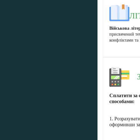
ЛІ
Військова літе
присвячений те
конфліктами та 
Сплатити за 
способами:
1. Розрахуват
оформивши за