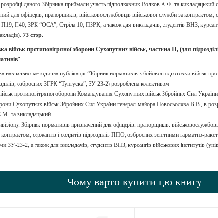
 розробці даного Збірника приймали участь підполковник Волков А.Ф. та викладацький с
ний для офіцерів, прапорщиків, військовослужбовців військової служби за контрактом, с
П19, П40, ЗРК “ОСА”, Стріла 10, ПЗРК, а також для викладачів, студентів ВНЗ, курсантів
закладів).
73 стор.
вка військ протиповітряної оборони Сухопутних військ, частина ІІ, (для підроз
мативів"
ва навчально-методична публікація “Збірник нормативів з бойової підготовки військ пр
розділів, озброєних ЗГРК “Тунгуска”, ЗУ 23-2) розроблена колективом
військ протиповітряної оборони Командування Сухопутних військ Збройних Сил України 
рони Сухопутних військ Збройних Сил України генерал-майора Новосьолова В.В., в роз
.М. та викладацький
ивізіону. Збірник нормативів призначений для офіцерів, прапорщиків, військовослужбов
а контрактом, сержантів і солдатів підрозділів ППО, озброєних зенітними гарматно-рак
и ЗУ-23-2, а також для викладачів, студентів ВНЗ, курсантів військових інститутів (унів
Чому варто купити цю книгу