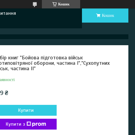
Кошик
Питання
Кошик
бір книг "Бойова підготовка військ
отиповітряної оборони, частина І","Сухопутних
йськ, частина ІІ"
аявності
9 ₴
Купити
Купити з