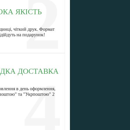
2
ОКА ЯКІСТЬ
динці, чіткий друк. Формат
ідійдуть на подарунок!
ДКА ДОСТАВКА
4
овлення в день оформлення,
 поштою" та "Укрпоштою" 2