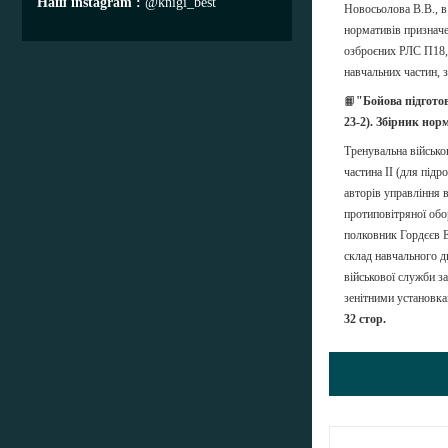
Наш instagram
@knigi_best
Новосьолова В.В., в
нормативів призначе
озброєних РЛС П18, 
навчальних частин, 
📙
"Бойова підгото
23-2). Збірник нор
Тренувальна військо
частина ІІ (для під
авторів управління 
протиповітряної обо
полковник Гордєєв Е
склад навчального д
військової служби з
зенітними установкам
32 стор.