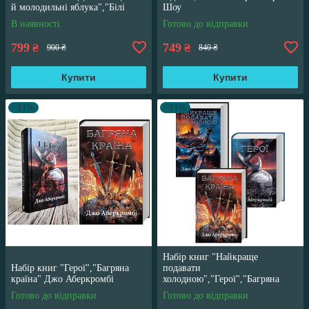
й молодильні яблука","Білі
Шоу
перлини для Білої Королеви"
В наявності
Готово до відправки
799
749
₴
₴
900 ₴
840 ₴
Купити
Купити
–11%
–11%
Набір книг "Найкраще
Набір книг "Герої","Багряна
подавати
країна" Джо Аберкромбі
холодною","Герої","Багряна
країна" Джо Аберкромбі
Готово до відправки
Готово до відправки