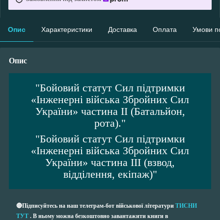
Опис
Характеристики
Доставка
Оплата
Умови п
Опис
"Бойовий статут Сил підтримки
«Інженерні війська Збройних Сил
України» частина ІІ (Батальйон,
рота)."
"Бойовий статут Сил підтримки
«Інженерні війська Збройних Сил
України» частина ІІІ (взвод,
відділення, екіпаж)"
🔴Підписуйтесь на наш телеграм-бот військової літератури
ТИСНИ
ТУТ
. В ньому можна безкоштовно завантажити книги в