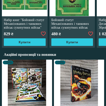
Набір книг "Бойовий статут
Бойовий статут
Набі
Механізованих і танкових
Механізованих і танкових
Деса
військ сухопутних військ"
військ сухопутних військ
Збро
Частина 2,Частина 3
Збройних Сил України.
част
829
480
1 0
₴
₴
Частина 2 (Батальйон,
ІІ,Ча
Купити
Купити
Акційні пропозиції та новинки
–39%
–20%