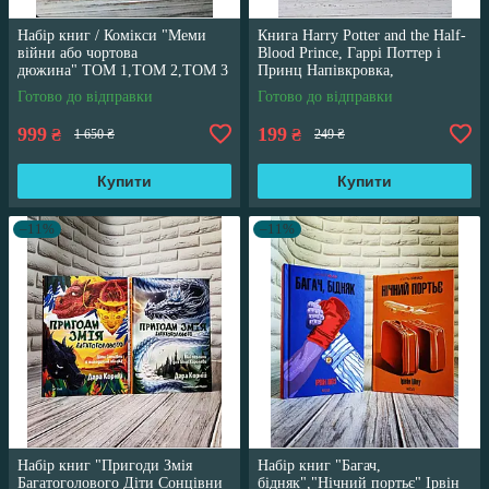
Набір книг / Комікси "Меми
Книга Harry Potter and the Half-
війни або чортова
Blood Prince, Гаррі Поттер і
дюжина" ТОМ 1,ТОМ 2,ТОМ 3
Принц Напівкровка,
Трегуб Ганна
англійською мовою
Готово до відправки
Готово до відправки
999
199
₴
₴
1 650 ₴
249 ₴
Купити
Купити
–11%
–11%
Набір книг "Пригоди Змія
Набір книг "Багач,
Багатоголового Діти Сонцівни
бідняк","Нічний портьє" Ірвін