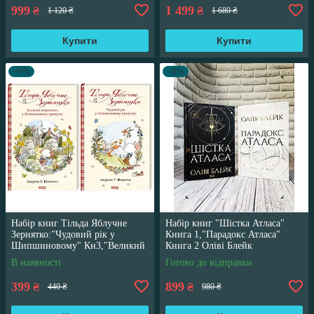
999
1 499
₴
₴
1 120 ₴
1 680 ₴
Купити
Купити
–9%
–8%
Набір книг Тільда Яблучне
Набір книг "Шістка Атласа"
Зернятко:"Чудовий рік у
Книга 1,"Парадокс Атласа"
Шипшиновому" Кн3,"Великий
Книга 2 Оліві Блейк
переполох" Кн 4
В наявності
Готово до відправки
399
899
₴
₴
440 ₴
980 ₴