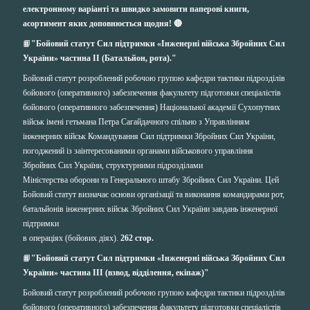
електронному варіанті та швидко замовити паперові книги,
асортимент яких доповнюється щодня! 🔴
📙
"Бойовий статут Сил підтримки «Інженерні війська Збройних Сил
України» частина ІІ (Батальйон, рота)."
Бойовий статут розроблений робочою групою кафедри тактики підрозділів
бойового (оперативного) забезпечення факультету підготовки спеціалістів
бойового (оперативного забезпечення) Національної академії Сухопутних
військ імені гетьмана Петра Сагайдачного спільно з Управлінням
інженерних військ Командування Сил підтримки Збройних Сил України,
погоджений із заінтересованими органами військового управління
Збройних Сил України, структурними підрозділами
Міністерства оборони та Генерального штабу Збройних Сил України. Цей
Бойовий статут визначає основи організації та виконання командирами рот,
батальйонів інженерних військ Збройних Сил України завдань інженерної
підтримки
в операціях (бойових діях).
262 стор.
📙
"Бойовий статут Сил підтримки «Інженерні війська Збройних Сил
України» частина ІІІ (взвод, відділення, екіпаж)"
Бойовий статут розроблений робочою групою кафедри тактики підрозділів
бойового (оперативного) забезпечення факультету підготовки спеціалістів