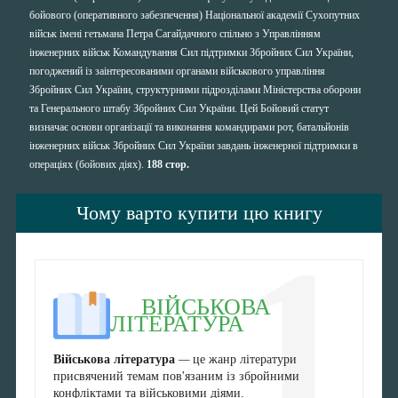
бойового (оперативного забезпечення) Національної академії Сухопутних
військ імені гетьмана Петра Сагайдачного спільно з Управлінням
інженерних військ Командування Сил підтримки Збройних Сил України,
погоджений із заінтересованими органами військового управління
Збройних Сил України, структурними підрозділами Міністерства оборони
та Генерального штабу Збройних Сил України. Цей Бойовий статут
визначає основи організації та виконання командирами рот, батальйонів
інженерних військ Збройних Сил України завдань інженерної підтримки в
операціях (бойових діях).
188 стор.
Чому варто купити цю книгу
1
ВІЙСЬКОВА
ЛІТЕРАТУРА
Військова література
—
це жанр літератури
присвячений темам пов'язаним із збройними
конфліктами та військовими діями.