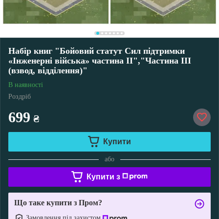
Набір книг "Бойовий статут Сил підтримки
«Інженерні війська» частина ІІ","Частина ІІІ
(взвод, відділення)"
В наявності
Роздріб
699
₴
Купити
або
Купити з
Що таке купити з Пром?
Замовлення під захистом