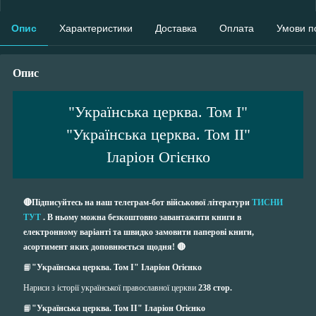
Опис
Характеристики
Доставка
Оплата
Умови п
Опис
"Українська церква. Том I"
"Українська церква. Том II"
Іларіон Огієнко
🔴Підписуйтесь на наш телеграм-бот військової літератури
ТИСНИ
ТУТ
. В ньому можна безкоштовно завантажити книги в
електронному варіанті та швидко замовити паперові книги,
асортимент яких доповнюється щодня! 🔴
📙
"Українська церква. Том I" Іларіон Огієнко
Нариси з історії української православної церкви
238 стор.
📙
"Українська церква. Том II" Іларіон Огієнко