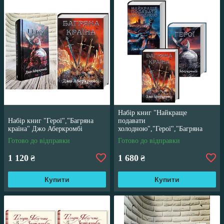
Набір книг "Найкраще
Набір книг "Герої","Багряна
подавати
країна" Джо Аберкромбі
холодною","Герої","Багряна
країна" Джо Аберкромбі
Готово до відправки
Готово до відправки
1 120
1 680
₴
₴
Купити
Купити