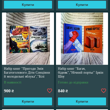
Купити
Купити
Набір книг "Пригоди Змія
Набір книг "Багач,
Багатоголового Діти Сонцівни
бідняк","Нічний портьє" Ірвін
й молодильні яблука","Білі
Шоу
перлини для Білої Королеви"
В наявності
Готово до відправки
900
840
₴
₴
Купити
Купити