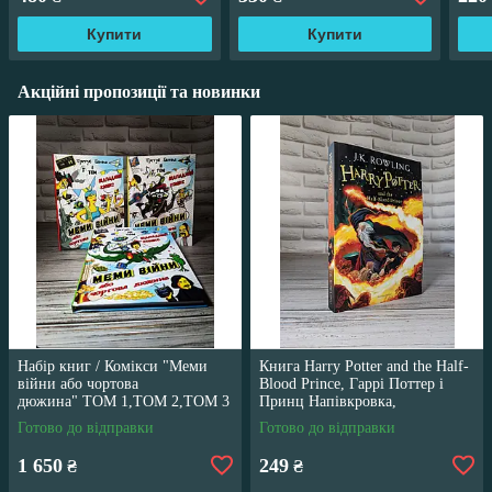
Чере
Купити
Купити
Акційні пропозиції та новинки
Набір книг / Комікси "Меми
Книга Harry Potter and the Half-
війни або чортова
Blood Prince, Гаррі Поттер і
дюжина" ТОМ 1,ТОМ 2,ТОМ 3
Принц Напівкровка,
Трегуб Ганна
англійською мовою
Готово до відправки
Готово до відправки
1 650
249
₴
₴