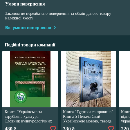
Умови повернення
Законом не передбачено повернення та обмін даного товару
належної якості
Всі умови повернення
Подібні товари компанії
Книга "Українська та
Книга "Гудзики та провина"
Книг
зарубіжна культура.
Книга 5 Пенала Скай
відп
Словник культурологічних
Українською мовою, тверда
укра
термінів"
обкладинка
Рома
480
330
220
₴
₴