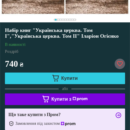
Набір книг "Українська церква. Том
I","Українська церква. Том II" Іларіон Огієнко
В наявності
Роздріб
740
₴
Купити
або
Купити з
Що таке купити з Пром?
Замовлення під захистом