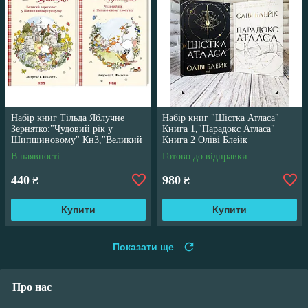
Набір книг Тільда Яблучне
Набір книг "Шістка Атласа"
Зернятко:"Чудовий рік у
Книга 1,"Парадокс Атласа"
Шипшиновому" Кн3,"Великий
Книга 2 Оліві Блейк
переполох" Кн 4
В наявності
Готово до відправки
440
980
₴
₴
Купити
Купити
Показати ще
Про нас