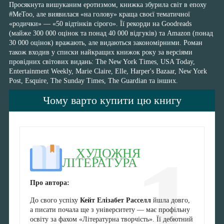
Просякнута вишуканим еротизмом, книжка збурила світ в епоху
#MeToo, але виявилася «на голову» краща своєї тематичної
«родички» — «50 відтінків сірого». Її рекорди на Goodreads
(майже 300 000 оцінок та понад 40 000 відгуків) та Amazon (понад
30 000 оцінок) вражають, але видаються закономірними. Роман
також входив у списки найкращих книжок року за версіями
провідних світових видань: The New York Times, USA Today,
Entertainment Weekly, Marie Claire, Elle, Harper's Bazaar, New York
Post, Esquire, The Sunday Times, The Guardian та інших.
Чому варто купити цю книгу
1
ХУДОЖНЯ
ЛІТЕРАТУРА
Про автора:
До свого успіху
Кейт Елізабет Расселл
йшла довго,
а писати почала ще з університету — має профільну
освіту за фахом «Літературна творчість». Її дебютний