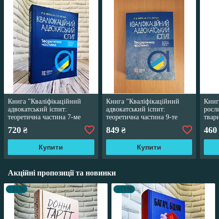
Книга "Кваліфікаційний
Книга "Кваліфікаційний
Книг
адвокатський іспит:
адвокатський іспит:
росл
теоретична частина 7-ме
теоретична частина 9-те
твар
вид" (м'яка обкладинка)
вид" (м'яка обкладинка)
Укра
720
849
460
₴
₴
обкл
Купити
Купити
Акційні пропозиції та новинки
–11%
–11%