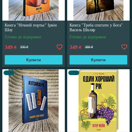
Книга "Нічний портьє" Ірвін
Книга "Треба спитати у Бога"
Шоу
Василь Шкляр
Готово до відправки
Готово до відправки
349
349
₴
₴
390 ₴
380 ₴
Купити
Купити
–7%
–7%