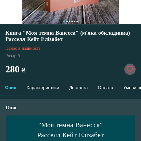
Книга "Моя темна Ванесса" (м'яка обкладинка)
Расселл Кейт Елізабет
Немає в наявності
Роздріб
280
₴
Опис
Характеристики
Доставка
Оплата
Умови п
Опис
"Моя темна Ванесса"
Расселл Кейт Елізабет