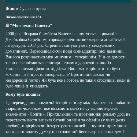
Жанр:
Сучасна проза
Вікові обмеження 18+
📙
"Моя темна Ванесса"
2000 рік. Яскрава й амбітна Ванесса заплутується в романі з
Джейкобом Стрейном, сорокадворічним викладачем англійської
літератури. 2017 рік. Стрейна звинувачують у сексуальних
домаганнях. Переосмислюючи події сімнадцятирічної давнини,
Ванесса розривається між минулим і теперішнім. У її свідомості
тісно переплітаються спогади і травми дорослої жінки із
хвилюваннями дівчини-підлітка. Вона має вирішити: то було
кохання чи її просто використали? Еротичний захват чи
нездоровий потяг? Чи була вона готова до таких стосунків, коли їй
було лише п’ятнадцять.
Кому буде цікава?
Це перевидання шокуючої історії зв’язку між підліткою та набагато
старшим чоловіком, яке вважають мало не сучасною версією
знаменитої «Лоліти». Прихильники та противники роману досі не
перестають вести запеклі баталії онлайн та офлайн (у читацьких
клубах), підігріваючи інтерес решти людей — купити примірник
та скласти власну думку про головний бестселер часів пандемії.