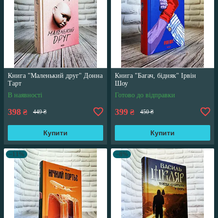
Книга "Маленький друг" Донна
Книга "Багач, бідняк" Ірвін
Тарт
Шоу
В наявності
Готово до відправки
398
399
₴
₴
449 ₴
450 ₴
Купити
Купити
–11%
–8%