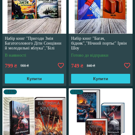
Набір книг "Пригоди Змія
Набір книг "Багач,
Багатоголового Діти Сонцівни
бідняк","Нічний портьє" Ірвін
й молодильні яблука","Білі
Шоу
перлини для Білої Королеви"
В наявності
Готово до відправки
799
749
₴
₴
900 ₴
840 ₴
Купити
Купити
–11%
–11%