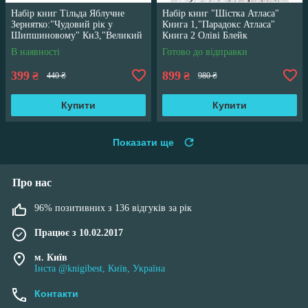
Набір книг Тільда Яблучне
Набір книг "Шістка Атласа"
Зернятко:"Чудовий рік у
Книга 1,"Парадокс Атласа"
Шипшиновому" Кн3,"Великий
Книга 2 Оліві Блейк
переполох" Кн 4
В наявності
Готово до відправки
399
899
₴
₴
440 ₴
980 ₴
Купити
Купити
Показати ще
Про нас
96% позитивних з 136 відгуків за рік
Працює з 10.02.2017
м. Київ
Інста @knigibest, Київ, Україна
Контакти