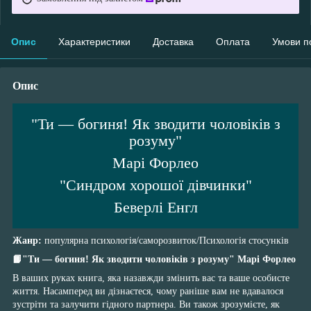
Опис
Характеристики
Доставка
Оплата
Умови п
Опис
"Ти — богиня! Як зводити чоловіків з
розуму"
Марі Форлео
"Синдром хорошої дівчинки"
Беверлі Енгл
Жанр:
популярна психологія/саморозвиток/Психологія стосунків
📙"Ти — богиня! Як зводити чоловіків з розуму" Марі Форлео
В ваших руках книга, яка назавжди змінить вас та ваше особисте
життя. Насамперед ви дізнаєтеся, чому раніше вам не вдавалося
зустріти та залучити гідного партнера. Ви також зрозумієте, як