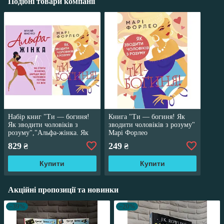
Подібні товари компанії
Набір книг "Ти — богиня!
Книга "Ти — богиня! Як
Як зводити чоловіків з
зводити чоловіків з розуму"
розуму","Альфа-жінка. Як
Марі Форлео
стати жінкою, заради якої
829
249
₴
₴
чоловіки"
Купити
Купити
Акційні пропозиції та новинки
–39%
–20%