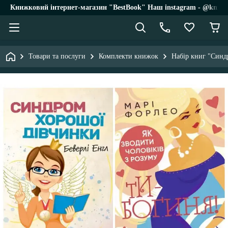
Книжковий інтернет-магазин "BestBook" Наш instagram - @knigi_
Товари та послуги
Комплекти книжок
Набір книг "Синд