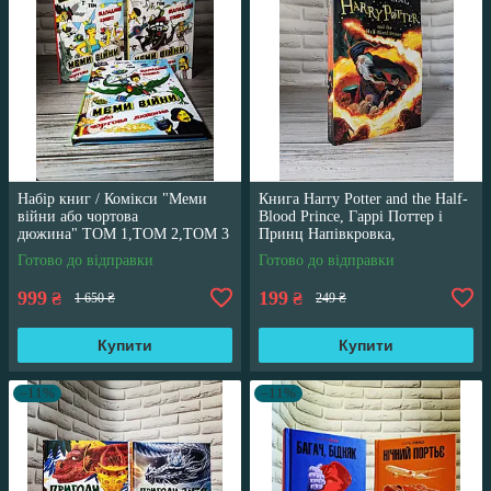
Набір книг / Комікси "Меми
Книга Harry Potter and the Half-
війни або чортова
Blood Prince, Гаррі Поттер і
дюжина" ТОМ 1,ТОМ 2,ТОМ 3
Принц Напівкровка,
Трегуб Ганна
англійською мовою
Готово до відправки
Готово до відправки
999
199
₴
₴
1 650 ₴
249 ₴
Купити
Купити
–11%
–11%