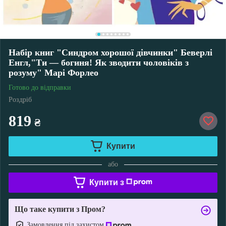
Набір книг "Синдром хорошої дівчинки" Беверлі
Енгл,"Ти — богиня! Як зводити чоловіків з
розуму" Марі Форлео
Готово до відправки
Роздріб
819
₴
Купити
або
Купити з
Що таке купити з Пром?
Замовлення під захистом