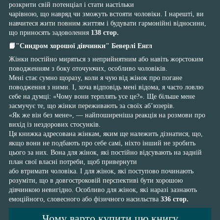
розкрити свій потенціал і стати настільки
чарівною, що навряд чи зможуть встояти чоловіки. І нарешті, ви
навчитеся жити повним життям і будувати гармонійні відносини,
що приносять задоволення
138 стор.
📙"Синдром хорошої дівчинки" Беверлі Енгл
Жінки постійно миряться з неприйнятним або навіть жорстоким
поводженням з боку оточуючих, особливо чоловіків.
Мені стає сумно щоразу, коли я чую від жінок про погане
поводження з ними. І, хоча відповідь мені відома, я часто ловлю
себе на думці: «Чому вони терплять усе це?». Ще більше мене
засмучує те, що жінки переживають за своїх аб’юзерів.
«Як же він без мене», — найпоширеніша реакція на розмови про
вихід із нездорових стосунків.
Ця книжка адресована жінкам, яким ще належить дізнатися, що,
якщо вони не подбають про себе самі, ніхто інший не зробить
цього за них. Вона для жінок, які постійно відсувають на задній
план свої власні потреби, щоб привернути
або втримати чоловіка. І для жінок, які поступово починають
розуміти, що в довгостроковій перспективі бути хорошою
дівчинкою невигідно. Особливо для жінок, які наразі зазнають
емоційного, словесного або фізичного насильства
336 стор.
Чому варто купити цю книгу