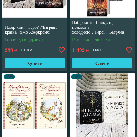
Набір книг "Найкраще
Набір книг "Герої","Багряна
подавати
країна" Джо Аберкромбі
холодною","Герої","Багряна
країна" Джо Аберкромбі
Готово до відправки
Готово до відправки
999
1 499
₴
₴
1 120 ₴
1 680 ₴
Купити
Купити
–9%
–8%