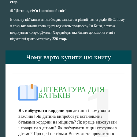
стор.
📙
"Дитина, сім'я і зовнішній світ"
В основу цієї книги лягли бесіди, записані в різний час на радіо BBC. Тому
я хочу висловити свою щиру вдячність продюсеру Ізі Бензі, а також
подякувати лікарю Джанет Харденберг, яка багато допомогла мені в
підготовці цього матеріалу
226 стор.
Чому варто купити цю книгу
1
ЛІТЕРАТУРА ДЛЯ
БАТЬКІВ
Як вибудувати кордони
для дитини і чому вони
важливі? Як дитина випробовує встановлені
батьками кордони на міцність? Як краще виховувати
і говорити з дітьми? Як побудувати міцні стосунки з
дітьми? Про це і не тільки Ви зможете прочитати в