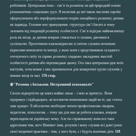
робітників. Центральна тема – сім’я та розвиток на цій природній основі
різноманітних соціальних груп. Я включив до неї також численні спроби
сформулювати або переформулювати теорію емоційного розвитку дитини
як індивіда. Головне моє припущення: структура сім’ї багато в чому
залежить від тенденцій розвитку особистості. Сім’я відіграє найважливішу
роль як місце, де дитина вперше стикається із силами, діючими в
суспільстві. Прототипом взаємовідносин зі світом служать початкові
відносини немовляти та матері, у яких мати є представником складного
оточуючого світу та сприяє розвитку спадково закладених якостей
особистості дитини або перешкоджає цьому. Ось така центральна ідея моїх
виступів, хоча кожне з них призначалося для конкретної групи слухачів у
певних місці та часі.
376 стор.
📙
"Розмова з батьками. Нестрашний психоаналіз"
Своєю відвертістю ця книга майже лякає – і нею ж притягує. Вона
підтримує і підбадьорює, не вселяючи помилкових надій на те, що «хтось
знає краще». Її абсолютно необхідно читати професіоналам-лікарям,
педагогам, психологам, – тому що для них це робота класика, вперше
перекладена на українську мову. Але по-справжньому вона все-таки
адресована тим, кого Віннікот знав, розумів і кому служив всі довгі роки
своєї медичної практики – тим, у кого були, є і будуть маленькі діти.
118