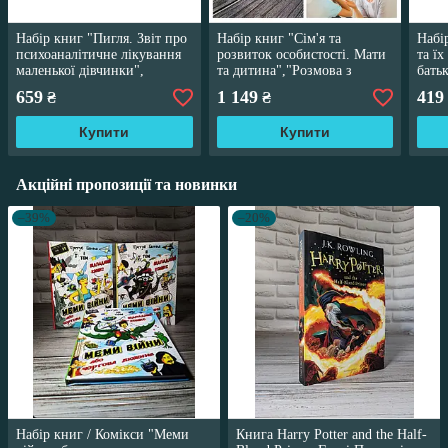
Набір книг "Пигля. Звіт про
Набір книг "Сім'я та
Набі
психоаналітичне лікування
розвиток особистості. Мати
та їх
маленької дівчинки",
та дитина","Розмова з
бать
"Репеня, сім'я та зовнішній
батьками","Ребенок, семья и
псих
659
1 149
419
₴
₴
світ"
внешний мир"
Купити
Купити
Акційні пропозиції та новинки
–39%
–20%
Набір книг / Комікси "Меми
Книга Harry Potter and the Half-