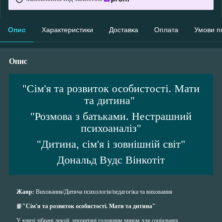
Опис
Характеристики
Доставка
Оплата
Умови п
Опис
"Сім'я та розвиток особистості. Мати
та дитина"
"Розмова з батьками. Нестрашний
психоаналіз"
"Дитина, сім'я і зовнішній світ"
Дональд Вудс Вінкотіт
Жанр:
Виховання/Дитяча психологія
/педагогіка та виховання
📙
"Сім'я та розвиток особистості. Мати та дитина"
У книзі зібрані лекції, прочитані головним чином для соціальних