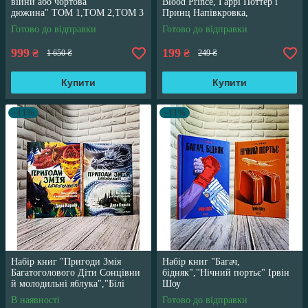
війни або чортова
Blood Prince, Гаррі Поттер і
дюжина" ТОМ 1,ТОМ 2,ТОМ 3
Принц Напівкровка,
Трегуб Ганна
англійською мовою
Готово до відправки
Готово до відправки
999
199
₴
₴
1 650 ₴
249 ₴
Купити
Купити
–11%
–11%
Набір книг "Пригоди Змія
Набір книг "Багач,
Багатоголового Діти Сонцівни
бідняк","Нічний портьє" Ірвін
й молодильні яблука","Білі
Шоу
перлини для Білої Королеви"
В наявності
Готово до відправки