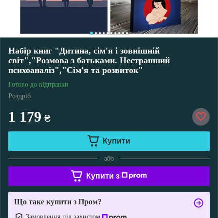
Набір книг "Дитина, сім'я і зовнішній
світ","Розмова з батьками. Нестрашний
психоаналіз","Сім'я та розвиток"
Готово до відправки
Роздріб
1 179
₴
Купити
або
Купити з
Що таке купити з Пром?
Замовлення під захистом