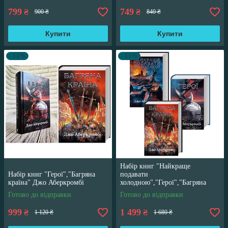
799
749
₴
₴
900 ₴
840 ₴
Купити
Купити
–11%
–11%
Набір книг "Найкраще
Набір книг "Герої","Багряна
подавати
країна" Джо Аберкромбі
холодною","Герої","Багряна
країна" Джо Аберкромбі
Готово до відправки
Готово до відправки
999
1 499
₴
₴
1 120 ₴
1 680 ₴