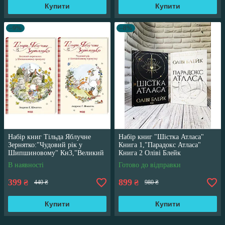
Купити
Купити
–9%
–8%
Набір книг Тільда Яблучне
Набір книг "Шістка Атласа"
Зернятко:"Чудовий рік у
Книга 1,"Парадокс Атласа"
Шипшиновому" Кн3,"Великий
Книга 2 Оліві Блейк
переполох" Кн 4
В наявності
Готово до відправки
399
899
₴
₴
440 ₴
980 ₴
Купити
Купити