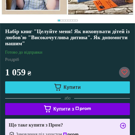
Набір книг "Целуйте меня! Як виховувати дітей із
любов'ю "Високочутлива дитина". Як допомогти
нашим"
Готово до відправки
Роздріб
1 059
₴
Купити
або
Купити з
Що таке купити з Пром?
Замовлення під захистом