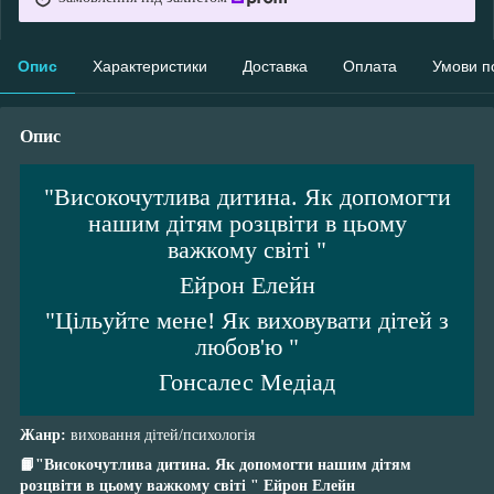
Опис
Характеристики
Доставка
Оплата
Умови п
Опис
"Високочутлива дитина. Як допомогти
нашим дітям розцвіти в цьому
важкому світі "
Ейрон Елейн
"Цільуйте мене! Як виховувати дітей з
любов'ю "
Гонсалес Медіад
Жанр:
виховання дітей/психологія
📙"Високочутлива дитина. Як допомогти нашим дітям
розцвіти в цьому важкому світі " Ейрон Елейн