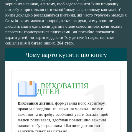
корисних навичок, а в тому, щоб задовольнити їхню природну
потребу в прихильності, в емоційному та фізичному контакті. У
книзі докладно розглядаються питання, які часто турбують молодих
батьків: чому малюки попрощаються на руки, чому вони не
люблять спати одні, коли дитина стане самостійною, коли можна
перестати користуватися підгузками, чи потрібно похвалити і
карати дітей, чи варто віддавати їх у дитячий садок, що таке
соціалізація й багато інших.
264 стор.
Чому варто купити цю книгу
1
ВИХОВАННЯ
ДІТЕЙ
Виховання дитини
, формування його характеру,
правила поведінки та навчання малюка - це все
важливо та потребує особливої уваги батьків, щоб
малюк розвивався, здобував повноцінно важливі
навики та був щасливим. Щасливе дитинство
залежить тількт від батьків!