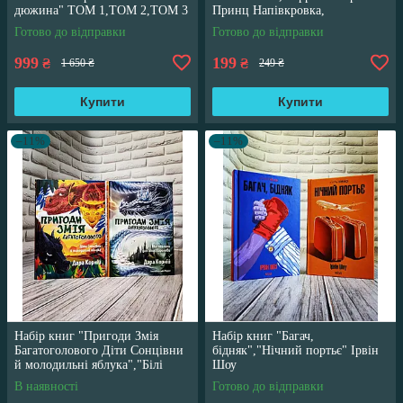
дюжина" ТОМ 1,ТОМ 2,ТОМ 3
Принц Напівкровка,
Трегуб Ганна
англійською мовою
Готово до відправки
Готово до відправки
999
199
₴
₴
1 650 ₴
249 ₴
Купити
Купити
–11%
–11%
Набір книг "Пригоди Змія
Набір книг "Багач,
Багатоголового Діти Сонцівни
бідняк","Нічний портьє" Ірвін
й молодильні яблука","Білі
Шоу
перлини для Білої Королеви"
В наявності
Готово до відправки