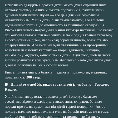
Приблизно двадцять відсотків дітей мають дуже сприйнятливу
нервову систему. Велика кількість подразників, раптові зміни,
душевні муки інших людей — все це є для них серйозним
навантаженням. У цих дітей різні темпераменти, але всі вони
надзвичайно чутливі до емоційного та фізичного середовища.
Висока чутливість незрозуміла нашій культурі настільки, що багато
психологів і батьків схильні бачити тільки одну з граней характеру
високочутливих дітей, наприклад сором'язливість, боязкість або
гіперчутливість. Але якби ми були уважнішими та прозорішими,
то побачили б повну картину — творчі здібності, інтуїцію,
неймовірну мудрість, емпсію таких дітей. І для того, щоб ці якості
змогли розцвіти у всій красі, нам абсолютно необхідно виховувати
дітей із розумінням їхніх особливостей.
Книга призначена для батьків, педагогів, психологів, медичних
працівників.
308 стор.
📙
"Цільуйте мене! Як виховувати дітей із любов'ю "Герсалес
Карлес
У цій книзі автор встає на захист дітей і опонує багатьом
всесвітньо відомим фахівцям з виховання, які дають батькам
поради про те, як домогтися від дітей гарної поведінки. Автор
показує нам, що наша головна мета як батьків полягає не в тому,
щоб привчити дітей до дисципліни та прищепити їм низку