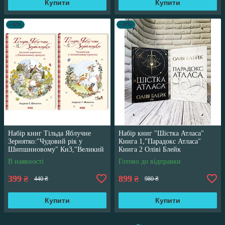
Купити
Купити
–9%
–8%
Набір книг Тільда Яблучне
Набір книг "Шістка Атласа"
Зернятко:"Чудовий рік у
Книга 1,"Парадокс Атласа"
Шипшиновому" Кн3,"Великий
Книга 2 Оліві Блейк
переполох" Кн 4
В наявності
Готово до відправки
399
899
₴
₴
440 ₴
980 ₴
Купити
Купити