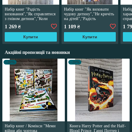
Набір книг "Радість
Набір книг "Як виховати
Набі
виховання","Як справлятися
чудову дитину","Не кричіть
хара
з гнівом дитини","Коли
на дітей","Радість
спра
ваша дитина","Не кричіть на
виховання. Як виховувати
дити
1 269
1 109
1 7
₴
₴
дітей"
дітей"
діте
Купити
Купити
Акційні пропозиції та новинки
–39%
–20%
Набір книг / Комікси "Меми
Книга Harry Potter and the Half-
війни або чортова
Blood Prince, Гаррі Поттер і