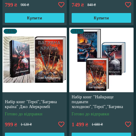
799
749
₴
₴
900 ₴
840 ₴
Купити
Купити
–11%
–11%
Набір книг "Найкраще
Набір книг "Герої","Багряна
подавати
країна" Джо Аберкромбі
холодною","Герої","Багряна
країна" Джо Аберкромбі
Готово до відправки
Готово до відправки
999
1 499
₴
₴
1 120 ₴
1 680 ₴