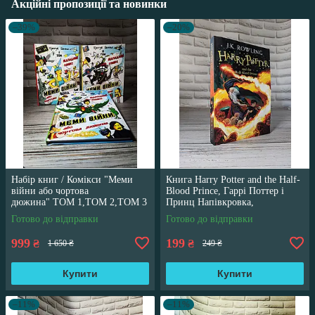
Акційні пропозиції та новинки
–39%
–20%
Набір книг / Комікси "Меми
Книга Harry Potter and the Half-
війни або чортова
Blood Prince, Гаррі Поттер і
дюжина" ТОМ 1,ТОМ 2,ТОМ 3
Принц Напівкровка,
Трегуб Ганна
англійською мовою
Готово до відправки
Готово до відправки
999
199
₴
₴
1 650 ₴
249 ₴
Купити
Купити
–11%
–11%