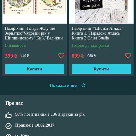
Набір книг Тільда Яблучне
Набір книг "Шістка Атласа"
Зернятко:"Чудовий рік у
Книга 1,"Парадокс Атласа"
Шипшиновому" Кн3,"Великий
Книга 2 Оліві Блейк
переполох" Кн 4
В наявності
Готово до відправки
399
899
₴
₴
440 ₴
980 ₴
Купити
Купити
Показати ще
Про нас
96% позитивних з 136 відгуків за рік
Працює з 10.02.2017