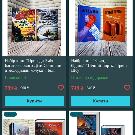
Набір книг "Пригоди Змія
Набір книг "Багач,
Багатоголового Діти Сонцівни
бідняк","Нічний портьє" Ірвін
й молодильні яблука","Білі
Шоу
перлини для Білої Королеви"
В наявності
Готово до відправки
799
749
₴
₴
900 ₴
840 ₴
Купити
Купити
–11%
–11%