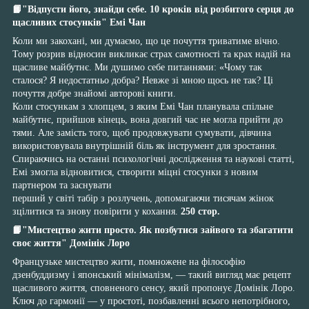
📙"Відпусти його, знайди себе. 10 кроків від розбитого серця до
щасливих стосунків" Емі Чан
Коли ми закохані, ми думаємо, що це почуття триватиме вічно.
Тому розрив відносин викликає страх самотності та крах надій на
щасливе майбутнє. Ми душимо себе питаннями: «Чому так
сталося? Я недостатньо добра? Невже зі мною щось не так? Ці
почуття добре знайомі авторові книги.
Коли стосункам з хлопцем, з яким Емі Чан планувала спільне
майбутнє, прийшов кінець, вона довгий час не могла прийти до
тями. Але замість того, щоб продовжувати сумувати, дівчина
використовувала внутрішній біль як інструмент для зростання.
Спираючись на останні психологічні дослідження та наукові статті,
Емі змогла відновитися, створити міцні стосунки з новим
партнером та заснувати
перший у світі табір з розлучень, допомагаючи тисячам жінок
зцілитися та знову повірити у кохання.
250 стор.
📙
"Мистецтво жити просто. Як позбутися зайвого та збагатити
своє життя" Домінік Лоро
Французьке мистецтво жити, помножене на філософію
дзенбуддизму і японський мінімалізм, — такий вигляд має рецепт
щасливого життя, сповненого сенсу, який пропонує Домінік Лоро.
Ключ до гармонії — у простоті, позбавленні всього непотрібного,