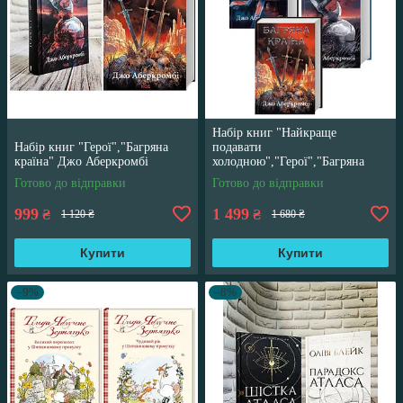
Набір книг "Найкраще
Набір книг "Герої","Багряна
подавати
країна" Джо Аберкромбі
холодною","Герої","Багряна
країна" Джо Аберкромбі
Готово до відправки
Готово до відправки
999
1 499
₴
₴
1 120 ₴
1 680 ₴
Купити
Купити
–9%
–8%