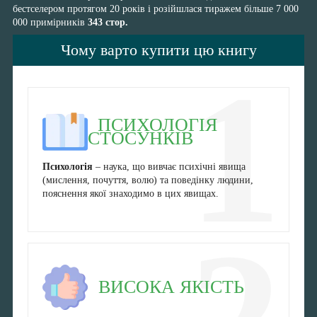
бестселером протягом 20 років і розійшлася тиражем більше 7 000
000 примірників
343 стор.
Чому варто купити цю книгу
1
ПСИХОЛОГІЯ
СТОСУНКІВ
Психологія
– наука, що вивчає психічні явища
(мислення, почуття, волю) та поведінку людини,
пояснення якої знаходимо в цих явищах.
2
ВИСОКА ЯКІСТЬ