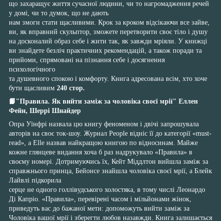
що захаращує життя сучасної людини, чи то нагромадження речей
у домі, чи то думок, що не дають
нам змоги стати щасливими. Крок за кроком відсікаючи все зайве,
ви, як вправний скульптор, зможете перетворити своє тіло і душу
на досконалий образ себе і жити так, як завжди мріяли. У книжці
ви знайдете безліч практичних рекомендацій, а також поради та
прийоми, спрямовані на пізнання себе і досягнення
психологічного
та душевного спокою і комфорту. Книга адресована всім, хто хоче
бути щасливим
240 стор.
📙"Правила. Як вийти заміж за чоловіка своєї мрії" Еллен
Фейн, Шеррі Шнайдер
Опра Уїнфрі назвала цю книгу феноменом і двічі запрошувала
авторів на своє ток-шоу. Журнал People відніс її до категорії «must-
read», а Elle назвав найкращою книгою по відносинам. Майже
кожне глянцеве видання хоча б раз надрукувало «Правила» в
своєму номері. Дотримуючись їх, Кейт Міддлтон вийшла заміж за
справжнього принца, Бейонсе знайшла чоловіка своєї мрії, а Блейк
Лайвлі підкорила
серце не одного голлівудського холостяка, в тому числі Леонардо
Ді Капріо. «Правила», перевірені часом і мільйонами жінок,
приведуть вас до бажаної мети: допоможуть вийти заміж за
Чоловіка вашої мрії і зберегти любов назавжди. Книга залишається