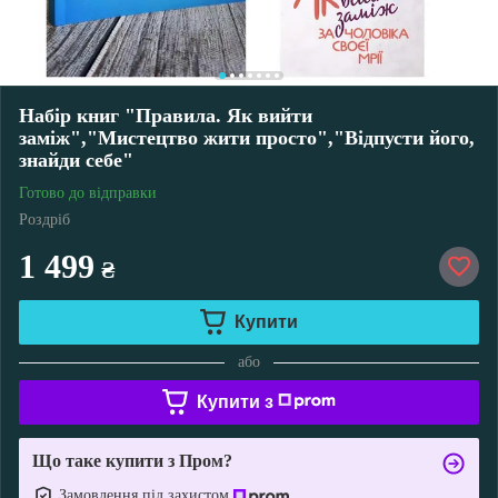
Набір книг "Правила. Як вийти
заміж","Мистецтво жити просто","Відпусти його,
знайди себе"
Готово до відправки
Роздріб
1 499
₴
Купити
або
Купити з
Що таке купити з Пром?
Замовлення під захистом