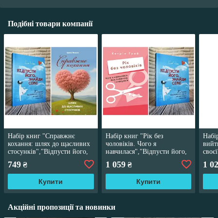
Подібні товари компанії
Набір книг "Справжнє
Набір книг "Рік без
Набі
кохання: шлях до щасливих
чоловіків. Чого я
вийт
стосунків","Відпусти його,
навчилася","Відпусти його,
своєї
знайди себе. 10 кроків від
знайди себе. 10 кроків від
знай
749
1 059
1 0
₴
₴
розбитого серця до
розбитого серця"
щасливих"
Купити
Купити
Акційні пропозиції та новинки