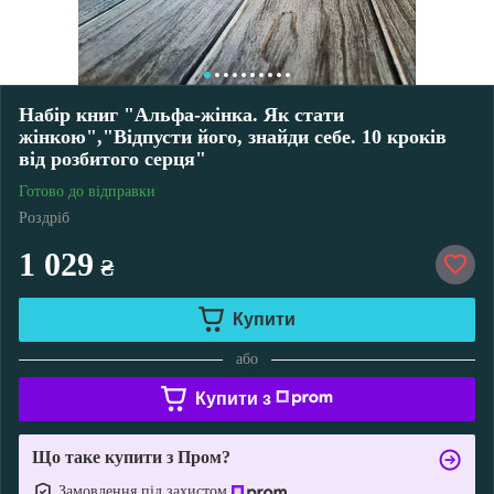
Набір книг "Альфа-жінка. Як стати
жінкою","Відпусти його, знайди себе. 10 кроків
від розбитого серця"
Готово до відправки
Роздріб
1 029
₴
Купити
або
Купити з
Що таке купити з Пром?
Замовлення під захистом