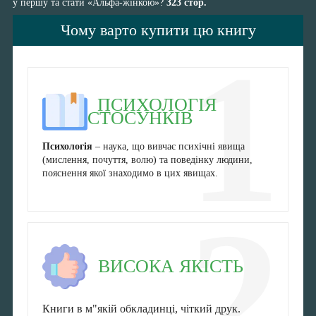
у першу та стати «Альфа-жінкою»?
323 стор.
Чому варто купити цю книгу
1
ПСИХОЛОГІЯ
СТОСУНКІВ
Психологія
– наука, що вивчає психічні явища
(мислення, почуття, волю) та поведінку людини,
пояснення якої знаходимо в цих явищах.
2
ВИСОКА ЯКІСТЬ
Книги в м"якій обкладинці, чіткий друк.