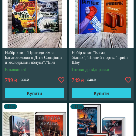
Набір книг "Пригоди Змія
Набір книг "Багач,
Багатоголового Діти Сонцівни
бідняк","Нічний портьє" Ірвін
й молодильні яблука","Білі
Шоу
перлини для Білої Королеви"
В наявності
Готово до відправки
799
749
₴
₴
900 ₴
840 ₴
Купити
Купити
–11%
–11%