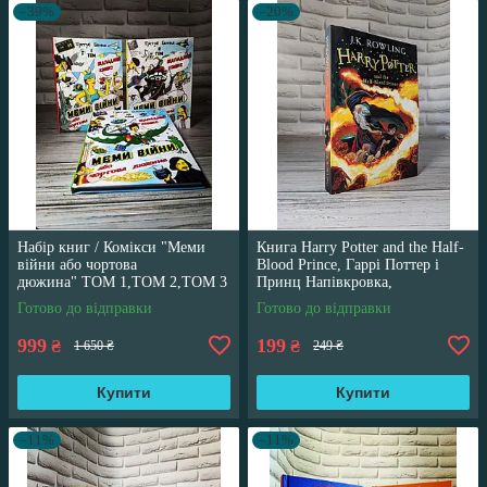
–39%
–20%
Набір книг / Комікси "Меми
Книга Harry Potter and the Half-
війни або чортова
Blood Prince, Гаррі Поттер і
дюжина" ТОМ 1,ТОМ 2,ТОМ 3
Принц Напівкровка,
Трегуб Ганна
англійською мовою
Готово до відправки
Готово до відправки
999
199
₴
₴
1 650 ₴
249 ₴
Купити
Купити
–11%
–11%