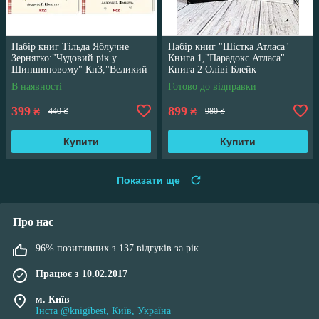
Набір книг Тільда Яблучне
Набір книг "Шістка Атласа"
Зернятко:"Чудовий рік у
Книга 1,"Парадокс Атласа"
Шипшиновому" Кн3,"Великий
Книга 2 Оліві Блейк
переполох" Кн 4
В наявності
Готово до відправки
399
899
₴
₴
440 ₴
980 ₴
Купити
Купити
Показати ще
Про нас
96% позитивних з 137 відгуків за рік
Працює з 10.02.2017
м. Київ
Інста @knigibest, Київ, Україна