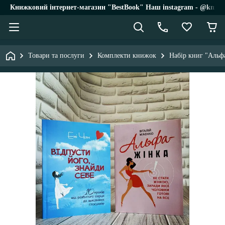
Книжковий інтернет-магазин "BestBook" Наш instagram - @knigi_
Товари та послуги
Комплекти книжок
Набір книг "Альфа