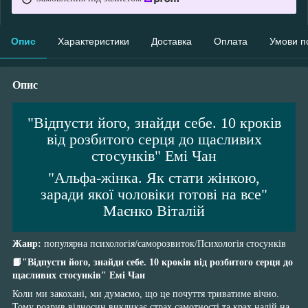
Опис
Характеристики
Доставка
Оплата
Умови п
Опис
"Відпусти його, знайди себе. 10 кроків
від розбитого серця до щасливих
стосунків" Емі Чан
"Альфа-жінка. Як стати жінкою,
заради якої чоловіки готові на все"
Маєнко Віталій
Жанр:
популярна психологія/саморозвиток/Психологія стосунків
📙"Відпусти його, знайди себе. 10 кроків від розбитого серця до
щасливих стосунків" Емі Чан
Коли ми закохані, ми думаємо, що це почуття триватиме вічно.
Тому розрив відносин викликає страх самотності та крах надій на