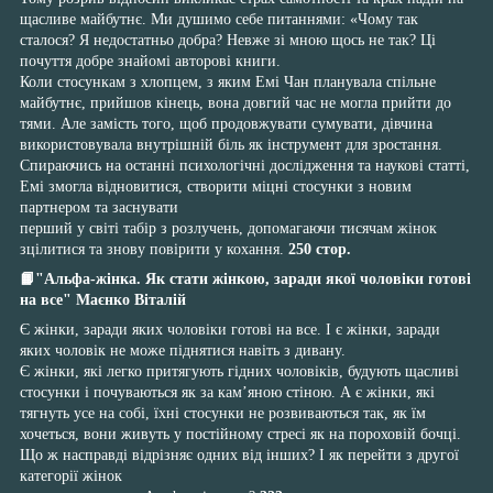
щасливе майбутнє. Ми душимо себе питаннями: «Чому так
сталося? Я недостатньо добра? Невже зі мною щось не так? Ці
почуття добре знайомі авторові книги.
Коли стосункам з хлопцем, з яким Емі Чан планувала спільне
майбутнє, прийшов кінець, вона довгий час не могла прийти до
тями. Але замість того, щоб продовжувати сумувати, дівчина
використовувала внутрішній біль як інструмент для зростання.
Спираючись на останні психологічні дослідження та наукові статті,
Емі змогла відновитися, створити міцні стосунки з новим
партнером та заснувати
перший у світі табір з розлучень, допомагаючи тисячам жінок
зцілитися та знову повірити у кохання.
250 стор.
📙"Альфа-жінка. Як стати жінкою, заради якої чоловіки готові
на все" Маєнко Віталій
Є жінки, заради яких чоловіки готові на все. І є жінки, заради
яких чоловік не може піднятися навіть з дивану.
Є жінки, які легко притягують гідних чоловіків, будують щасливі
стосунки і почуваються як за кам’яною стіною. А є жінки, які
тягнуть усе на собі, їхні стосунки не розвиваються так, як їм
хочеться, вони живуть у постійному стресі як на пороховій бочці.
Що ж насправді відрізняє одних від інших? І як перейти з другої
категорії жінок