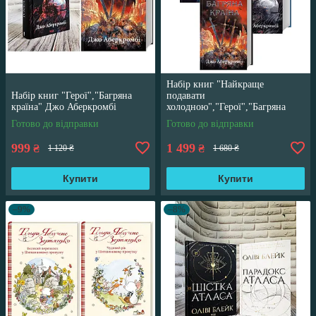
Набір книг "Найкраще
Набір книг "Герої","Багряна
подавати
країна" Джо Аберкромбі
холодною","Герої","Багряна
країна" Джо Аберкромбі
Готово до відправки
Готово до відправки
999
1 499
₴
₴
1 120 ₴
1 680 ₴
Купити
Купити
–9%
–8%