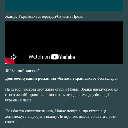
Жанр:
Українська література/Сучасна Проза
📙
"Заячий костел"
Довгоочікуваний роман від «батька українського бестселера»
На хуторі посеред лісу живе старий Йонас. Зрідка навідується до
нього давній приятель. І постають перед очима друзів події
буремних часів...
Як і багато співвітчизників, Йонас повірив, що гітлерівці
допоможуть відродити вільну Литву, тож пішов воювати проти
совєтів.