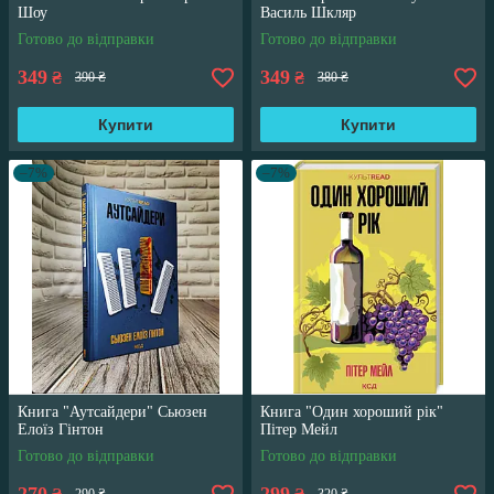
Шоу
Василь Шкляр
Готово до відправки
Готово до відправки
349
349
₴
₴
390 ₴
380 ₴
Купити
Купити
–7%
–7%
Книга "Аутсайдери" Сьюзен
Книга "Один хороший рік"
Елоїз Гінтон
Пітер Мейл
Готово до відправки
Готово до відправки