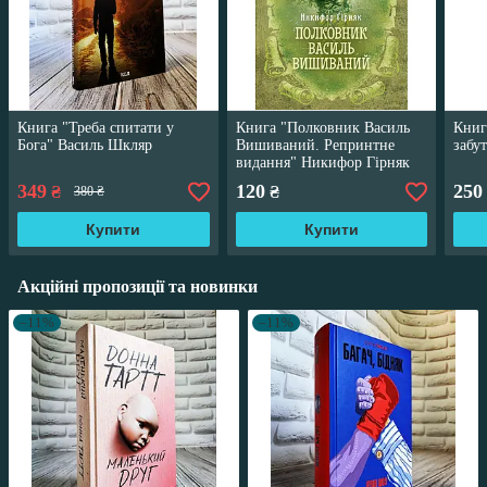
Книга "Треба спитати у
Книга "Полковник Василь
Книг
Бога" Василь Шкляр
Вишиваний. Репринтне
забу
видання" Никифор Гірняк
349
120
250
₴
₴
380 ₴
Купити
Купити
Акційні пропозиції та новинки
–11%
–11%