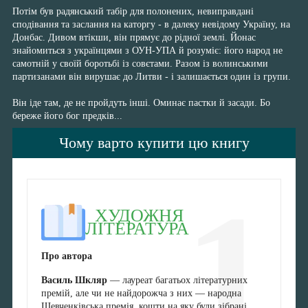
Потім був радянський табір для полонених, невиправдані
сподівання та заслання на каторгу - в далеку невідому Україну, на
Донбас. Дивом втікши, він прямує до рідної землі. Йонас
знайомиться з українцями з ОУН-УПА й розуміє: його народ не
самотній у своїй боротьбі із совєтами. Разом із волинськими
партизанами він вирушає до Литви - і залишається один із групи.
Він іде там, де не пройдуть інші. Оминає пастки й засади. Бо
береже його бог предків...
Чому варто купити цю книгу
1
ХУДОЖНЯ
ЛІТЕРАТУРА
Про автора
Василь Шкляр
— лауреат багатьох літературних
премій, але чи не найдорожча з них — народна
Шевченківська премія, кошти на яку були зібрані