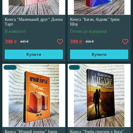
Книга "Маленький друг" Донна
Книга "Багач, бідняк" Ірвін
Тарт
Шоу
В наявності
Готово до відправки
398
399
₴
₴
449 ₴
450 ₴
Купити
Купити
–11%
–8%
Книга "Нічний портьє" Ірвін
Книга "Треба спитати у Бога"