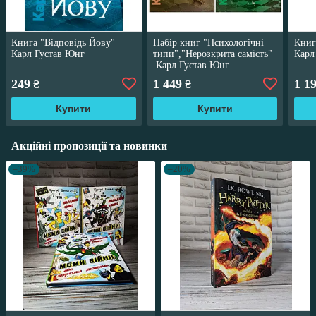
Книга "Відповідь Йову"
Набір книг "Психологічні
Книг
Карл Густав Юнг
типи","Нерозкрита самість"
Карл
Карл Густав Юнг
249
1 449
1 1
₴
₴
Купити
Купити
Акційні пропозиції та новинки
–39%
–20%