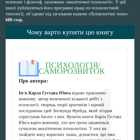
психолог і філософ, засновник «аналітичної психології». У цій
книзі публікуються його програмні праці по психологічній
типології, об’єднані під загальною назвою «Психологічні типи».
680 стор.
Чому варто купити цю книгу
ПСИХОЛОГІЯ/
САМОРОЗВИТОК
1
Про автора:
Ім'я Карла Густава Юнга
відомо практично
кожному: автор величезної кількості робіт з
психології, творець теорії архетипів і вірний
послідовник ідей Зигмунда Фрейда, який згодом
спростував багато з них. Купити книги Карла Густава
Юнга варто кожному, хто хоч трохи цікавиться
сучасною аналітичною психологією. У них ви
знайдете масу корисних знань, дізнаєтеся, що таке