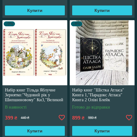
Купити
Купити
–9%
–8%
Набір книг Тільда Яблучне
Набір книг "Шістка Атласа"
Зернятко:"Чудовий рік у
Книга 1,"Парадокс Атласа"
Шипшиновому" Кн3,"Великий
Книга 2 Оліві Блейк
переполох" Кн 4
В наявності
Готово до відправки
399
899
₴
₴
440 ₴
980 ₴
Купити
Купити