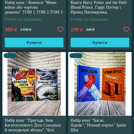
Набір книг / Комікси "Меми
Книга Harry Potter and the Half-
війни або чортова
Blood Prince, Гаррі Поттер і
дюжина" ТОМ 1,ТОМ 2,ТОМ 3
Принц Напівкровка,
Трегуб Ганна
англійською мовою
Готово до відправки
Готово до відправки
999
199
₴
₴
1 650 ₴
249 ₴
Купити
Купити
–11%
–11%
Набір книг "Пригоди Змія
Набір книг "Багач,
Багатоголового Діти Сонцівни
бідняк","Нічний портьє" Ірвін
й молодильні яблука","Білі
Шоу