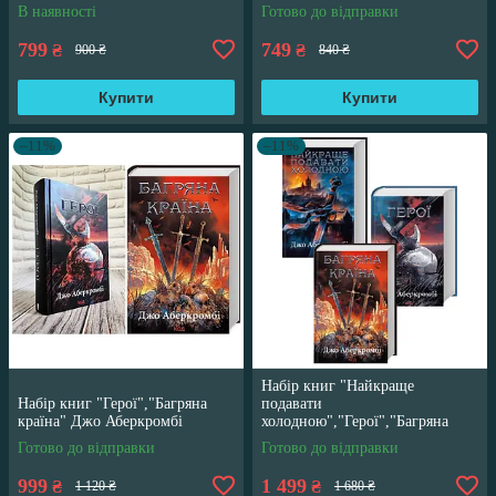
перлини для Білої Королеви"
В наявності
Готово до відправки
799
749
₴
₴
900 ₴
840 ₴
Купити
Купити
–11%
–11%
Набір книг "Найкраще
Набір книг "Герої","Багряна
подавати
країна" Джо Аберкромбі
холодною","Герої","Багряна
країна" Джо Аберкромбі
Готово до відправки
Готово до відправки
999
1 499
₴
₴
1 120 ₴
1 680 ₴