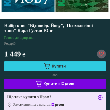
Набір книг "Відповідь Йову","Психологічні
типи" Карл Густав Юнг
Готово до відправки
Роздріб
1 449
₴
Купити
або
Купити з
Що таке купити з Пром?
Замовлення під захистом