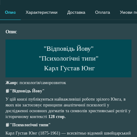
Опис
Характеристики
Доставка
Оплата
Умови п
Опис
"Відповідь Йову"
"Психологічні типи"
Карл Густав Юнг
Жанр:
психологія/саморозвиток
📙
"Відповідь Йову"
У цій книзі публікуються найважливіші роботи зрілого Юнга, в
яких він застосовує принципи аналітичної психології у
дослідженні основних догматів та символів християнської релігії у
історичному контексті
128 стор.
📙
"Психологічні типи"
Карл Густав Юнг (1875-1961) — всесвітньо відомий швейцарський