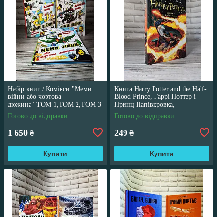
Набір книг / Комікси "Меми
Книга Harry Potter and the Half-
війни або чортова
Blood Prince, Гаррі Поттер і
дюжина" ТОМ 1,ТОМ 2,ТОМ 3
Принц Напівкровка,
Трегуб Ганна
англійською мовою
Готово до відправки
Готово до відправки
1 650
249
₴
₴
Купити
Купити