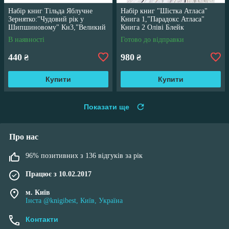
Набір книг Тільда Яблучне
Набір книг "Шістка Атласа"
Зернятко:"Чудовий рік у
Книга 1,"Парадокс Атласа"
Шипшиновому" Кн3,"Великий
Книга 2 Оліві Блейк
переполох" Кн 4
В наявності
Готово до відправки
440
980
₴
₴
Купити
Купити
Показати ще
Про нас
96% позитивних з 136 відгуків за рік
Працює з 10.02.2017
м. Київ
Інста @knigibest, Київ, Україна
Контакти