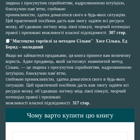
людина з просунутим сприйняттям, надрозвиненою інтуїцією,
блискучою пам’яттю, глибокою
проникливістю, здатна домагатися свого в будь-яких ситуаціях.
Цей практичний посібник дасть вам змогу задіяти всі ресурси
мозку, об’єднавши логічну міць лівої півкулі, творчий потенціал
правої і приховані можливості власної підсвідомості.
307 стор.
📙"Мистецтво торгівлі за методом Сільви"
Хосе Сільва, Ед
Бернд – молодший
Якщо ви займаєтеся продажами, ця книга принесе вам величезну
користь. Адже продавець, який застосовує знаменитий метод
Сільви, — це людина з просунутим сприйняттям, надрозвиненою
інтуїцією, блискучою пам’яттю,
глибокою проникливістю, здатна домагатися свого в будь-яких
ситуаціях. Цей практичний посібник дасть вам змогу задіяти всі
ресурси мозку, об’єднавши логічну міць лівої півкулі, творчий
потенціал правої і приховані
можливості власної підсвідомості.
317 стор.
Чому варто купити цю книгу