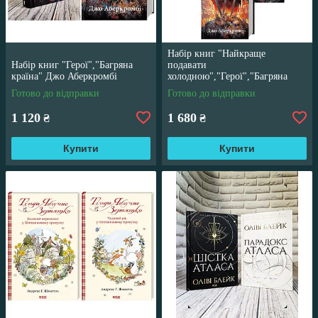
Набір книг "Найкраще
Набір книг "Герої","Багряна
подавати
країна" Джо Аберкромбі
холодною","Герої","Багряна
країна" Джо Аберкромбі
Готово до відправки
Готово до відправки
1 120
1 680
₴
₴
Купити
Купити