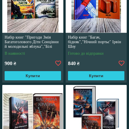
Набір книг "Пригоди Змія
Набір книг "Багач,
Багатоголового Діти Сонцівни
бідняк","Нічний портьє" Ірвін
й молодильні яблука","Білі
Шоу
перлини для Білої Королеви"
В наявності
Готово до відправки
900
840
₴
₴
Купити
Купити