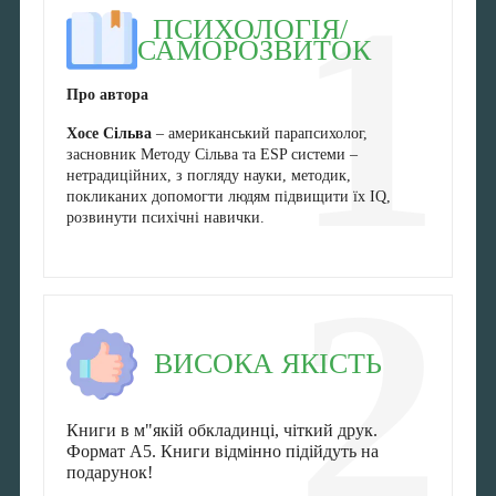
1
ПСИХОЛОГІЯ/
САМОРОЗВИТОК
Про автора
Хосе Сільва
– американський парапсихолог,
засновник Методу Сільва та ESP системи –
нетрадиційних, з погляду науки, методик,
покликаних допомогти людям підвищити їх IQ,
розвинути психічні навички.
2
ВИСОКА ЯКІСТЬ
Книги в м"якій обкладинці, чіткий друк.
Формат А5. Книги відмінно підійдуть на
подарунок!