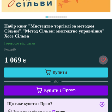
Набір книг "Мистецтво торгівлі за методом
Сільви","Метод Сільви: мистецтво управління"
Хосе Сільва
Готово до відправки
Роздріб
1 069
₴
Купити
або
Купити з
Що таке купити з Пром?
Замовлення під захистом