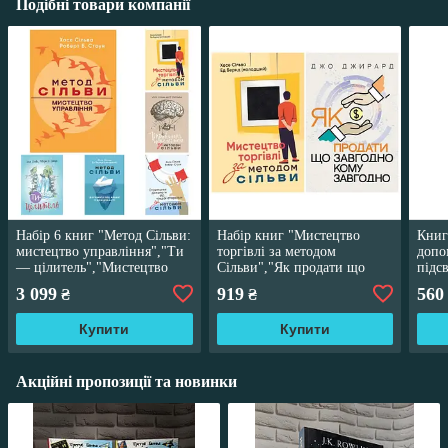
Подібні товари компанії
Набір 6 книг "Метод Сільви:
Набір книг "Мистецтво
Книг
мистецтво управління","Ти
торгівлі за методом
допо
— цілитель","Мистецтво
Сільви","Як продати що
підс
торгівлі за методом Сільви"
завгодно кому завгодно"
Ед Б
3 099
919
560
₴
₴
Джо Джирард
Купити
Купити
Акційні пропозиції та новинки