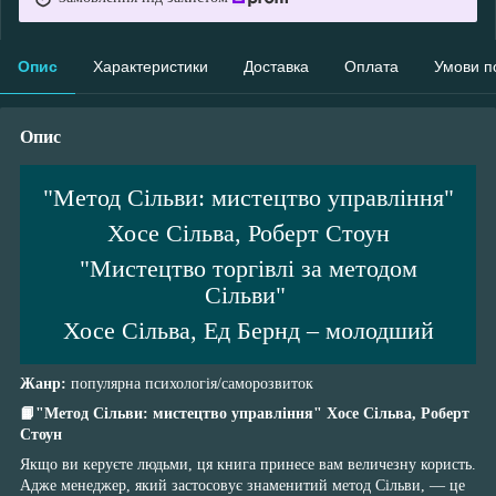
Опис
Характеристики
Доставка
Оплата
Умови п
Опис
"Метод Сільви: мистецтво управління"
Хосе Сільва, Роберт Стоун
"Мистецтво торгівлі за методом
Сільви"
Хосе Сільва, Ед Бернд – молодший
Жанр:
популярна психологія/саморозвиток
📙"Метод Сільви: мистецтво управління"
Хосе Сільва, Роберт
Стоун
Якщо ви керуєте людьми, ця книга принесе вам величезну користь.
Адже менеджер, який застосовує знаменитий метод Сільви, — це