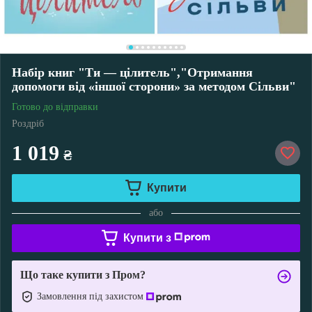
Набір книг "Ти — цілитель","Отримання
допомоги від «іншої сторони» за методом Сільви"
Готово до відправки
Роздріб
1 019
₴
Купити
або
Купити з
Що таке купити з Пром?
Замовлення під захистом