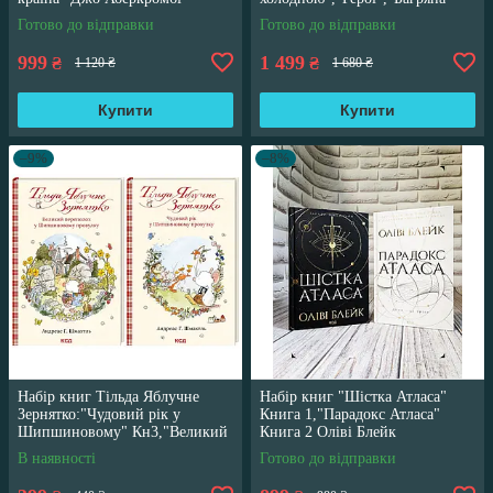
країна" Джо Аберкромбі
Готово до відправки
Готово до відправки
999
1 499
₴
₴
1 120 ₴
1 680 ₴
Купити
Купити
–9%
–8%
Набір книг Тільда Яблучне
Набір книг "Шістка Атласа"
Зернятко:"Чудовий рік у
Книга 1,"Парадокс Атласа"
Шипшиновому" Кн3,"Великий
Книга 2 Оліві Блейк
переполох" Кн 4
В наявності
Готово до відправки