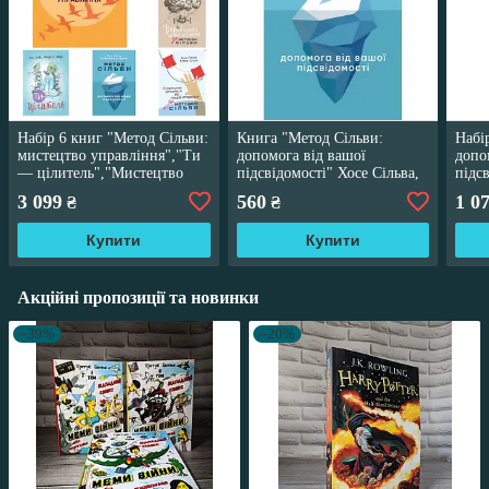
Набір 6 книг "Метод Сільви:
Книга "Метод Сільви:
Набі
мистецтво управління","Ти
допомога від вашої
допо
— цілитель","Мистецтво
підсвідомості" Хосе Сільва,
підс
торгівлі за методом Сільви"
Ед Бернд – молодший
Сіль
3 099
560
1 0
₴
₴
упра
Купити
Купити
Акційні пропозиції та новинки
–39%
–20%