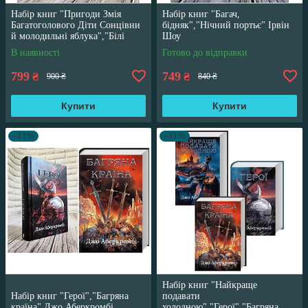
Набір книг "Пригоди Змія
Набір книг "Багач,
Багатоголового Діти Сонцівни
бідняк","Нічний портьє" Ірвін
й молодильні яблука","Білі
Шоу
перлини для Білої Королеви"
В наявності
Готово до відправки
799
749
₴
₴
900 ₴
840 ₴
Купити
Купити
–11%
–11%
Набір книг "Найкраще
Набір книг "Герої","Багряна
подавати
країна" Джо Аберкромбі
холодною","Герої","Багряна