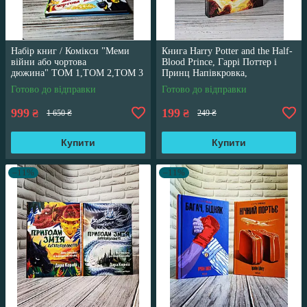
Набір книг / Комікси "Меми
Книга Harry Potter and the Half-
війни або чортова
Blood Prince, Гаррі Поттер і
дюжина" ТОМ 1,ТОМ 2,ТОМ 3
Принц Напівкровка,
Трегуб Ганна
англійською мовою
Готово до відправки
Готово до відправки
999
199
₴
₴
1 650 ₴
249 ₴
Купити
Купити
–11%
–11%