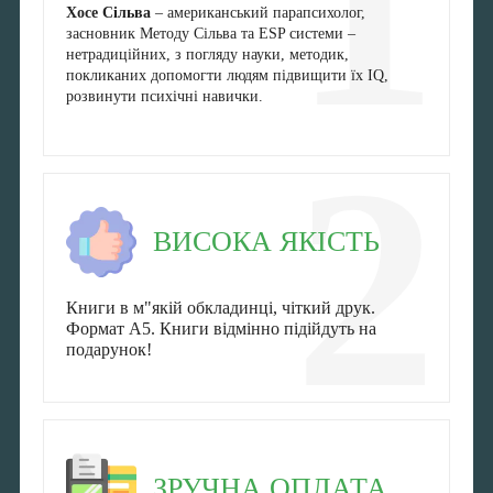
1
Хосе Сільва
– американський парапсихолог,
засновник Методу Сільва та ESP системи –
нетрадиційних, з погляду науки, методик,
покликаних допомогти людям підвищити їх IQ,
розвинути психічні навички.
2
ВИСОКА ЯКІСТЬ
Книги в м"якій обкладинці, чіткий друк.
Формат А5. Книги відмінно підійдуть на
подарунок!
ЗРУЧНА ОПЛАТА