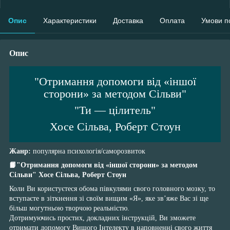
Опис
Характеристики
Доставка
Оплата
Умови п
Опис
"Отримання допомоги від «іншої
сторони» за методом Сільви"
"Ти — цілитель"
Хосе Сільва, Роберт Стоун
Жанр:
популярна психологія/саморозвиток
📙"Отримання допомоги від «іншої сторони» за методом
Сільви" Хосе Сільва, Роберт Стоун
Коли Ви користуєтеся обома півкулями свого головного мозку, то
вступаєте в зіткнення зі своїм вищим «Я», яке зв’яже Вас зі ще
більш могутньою творчою реальністю.
Дотримуючись простих, докладних інструкцій, Ви зможете
отримати допомогу Вищого Інтелекту в наповненні свого життя