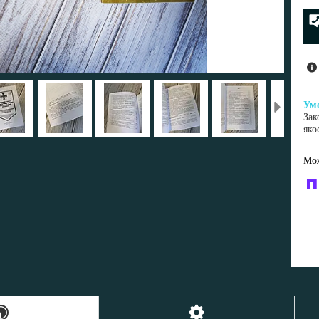
Зак
яко
У к
буд