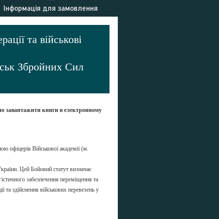
Інформація для замовлення
ації та військові
йськ Збройних Сил
но завантажити книги в електронному
ою офіцерів Військової академії (м.
країни. Цей Бойовий статут визначає
гістичного забезпечення переміщення та
ї та здійснення військових перевезень у