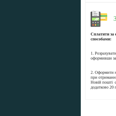
Сплатити за 
способами:
1. Розрахуват
оформивши за
2. Оформити н
при отриманні
Новій пошті с
додатково 20 г