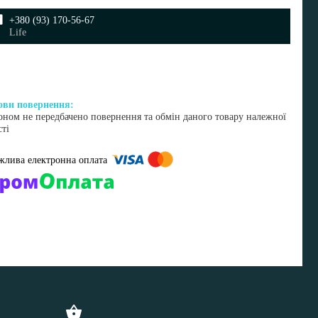
+380 (93) 170-56-67
Life
оном не передбачено повернення та обмін даного товару належної
сті
омпанії підключені електронні платежі. Тепер ви можете купити
ь-який товар не покидаючи сайту.