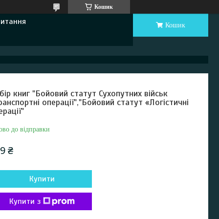
Кошик
Питання
Кошик
бір книг "Бойовий статут Сухопутних військ
ранспортні операції","Бойовий статут «Логістичні
ерації"
ово до відправки
9 ₴
Купити
Купити з