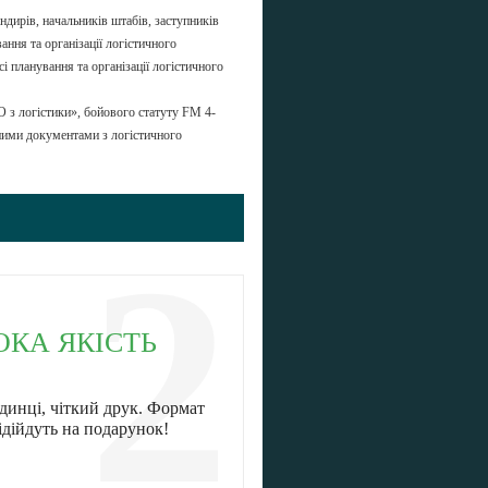
дирів, начальників штабів, заступників
ання та організації логістичного
сі планування та організації логістичного
 логістики», бойового статуту FM 4-
ьними документами з логістичного
2
ОКА ЯКІСТЬ
динці, чіткий друк. Формат
ідійдуть на подарунок!