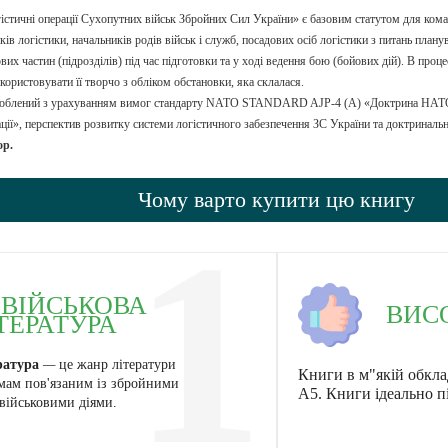
істичні операції Сухопутних військ Збройних Сил України» є базовим статутом для коман
ів логістики, начальників родів військ і служб, посадових осіб логістики з питань планув
вих частин (підрозділів) під час підготовки та у ході ведення бою (бойових дій). В проце
користовувати її творчо з обліком обстановки, яка склалася.
роблений з урахуванням вимог стандарту NATO STANDARD AJP-4 (А) «Доктрина НАТО з
ації», перспектив розвитку системи логістичного забезпечення ЗС України та доктринал
ор.
Чому варто купити цю книгу
1
ВІЙСЬКОВА
ВИС
ТЕРАТУРА
ратура
—
це жанр літератури
Книги в м"якій обкла
мам пов'язаним із збройними
А5. Книги ідеально п
військовими діями.