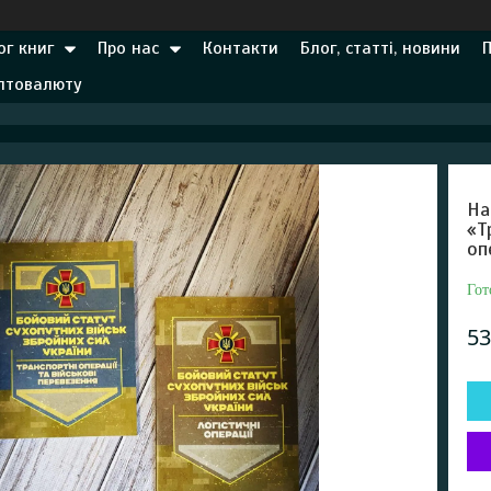
ог книг
Про нас
Контакти
Блог, статті, новини
иптовалюту
На
«Т
оп
Гот
53