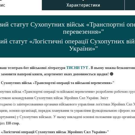
пис
Характеристики
ий статут Сухопутних військ «Транспортні опер
перевезення»"
ий статут «Логістичні операції Сухопутних ві
України»"
 наш телеграм-бот військової літератури
ТИСНИ ТУТ
. В ньому можна безкоштов
о замовити паперові книги, асортимент яких доповнюється щодня! 🔴
 Сухопутних військ «Транспортні операції та військові перевезення»"
путних військ «Транспортні операції та військові перевезення» розроблено робочою груп
гістикою командування Сухопутних військ Збройних Сил України. Зміст
годжено із заінтересованими органами військового управління логістики Збройних Сил У
нципи, основи організації, порядок планування та управління функціональною сферою ло
ортування) у Сухопутних військах. У ньому викладені основні положення щодо організаці
іях
110 стор.
 «Логістичні операції Сухопутних військ Збройних Сил України»"