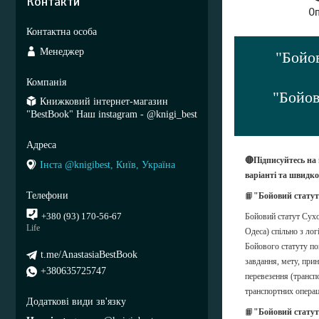
Контакти
О
Менеджер
"Бойов
"Бойов
Книжковий інтернет-магазин
"BestBook" Наш instagram - @knigi_best
🔴Підписуйтесь на
Інста @knigibest, Київ, Україна
варіанті та швидк
📙
"Бойовий статут
+380 (93) 170-56-67
Бойовий статут Сухо
Life
Одеса) спільно з ло
Бойового статуту по
t.me/AnastasiaBestBook
завдання, мету, при
+380635725747
перевезення (трансп
транспортних операц
📙
"Бойовий статут