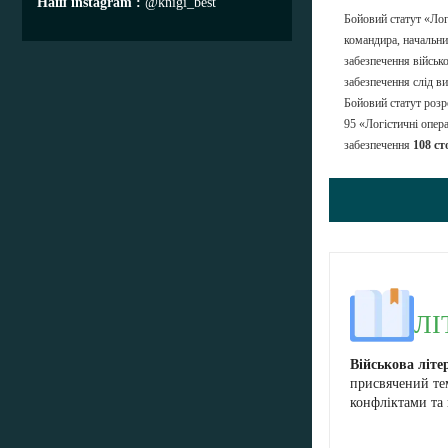
Наш instagram
@knigi_best
Бойовий статут «Лог
командира, начальник
забезпечення військо
забезпечення слід ви
Бойовий статут роз
95 «Логістичні опер
забезпечення
108 ст
ЛІ
Військова літе
присвячений те
конфліктами та 