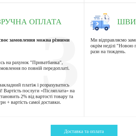
ЗРУЧНА ОПЛАТА
ШВИ
3
своє замовлення можна різними
Ми відправляємо зам
окрім неділі "Новою
рази на тиждень.
ись на рахунок "Приватбанка",
мовлення по повній передоплаті.
акладний платіж і розрахуватись
! Вартість послуги «Післяплата» на
тановить 2% від вартості товару та
рн + вартість самої доставки.
Доставка та оплата