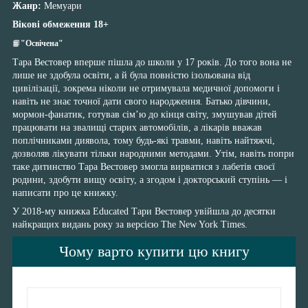
Жанр:
Мемуари
Вікові обмеження 18+
📙
"Освічена"
Тара Вестовер вперше пішла до школи у 17 років. До того вона не
лише не здобула освіти, а й була повністю ізольована від
цивілізації, зокрема ніколи не отримувала медичної допомоги і
навіть не знає точної дати свого народження. Батько дівчини,
мормон-фанатик, готував сім’ю до кінця світу, змушував дітей
працювати на звалищі старих автомобілів, а лікарів вважав
поплічниками диявола, тому будь-які травми, навіть найтяжчі,
дозволяв лікувати тільки народними методами. Утім, навіть попри
таке дитинство Тара Вестовер змогла вирватися з лабетів своєї
родини, здобути вищу освіту, а згодом і докторський ступінь — і
написати про це книжку.
У 2018-му книжка Educated Тари Вестовер увійшла до десятки
найкращих видань року за версією The New York Times.
Чому варто купити цю книгу