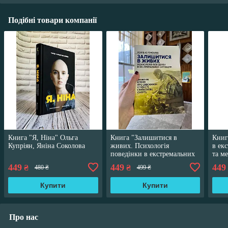
Подібні товари компанії
Книга "Я, Ніна" Ольга
Книга "Залишитися в
Книг
Купріян, Яніна Соколова
живих. Психологія
в ек
поведінки в екстремальних
та м
ситуаціях" Лоуренс Гонсалес
насе
449
449
449
₴
₴
480 ₴
499 ₴
ситу
Купити
Купити
Про нас