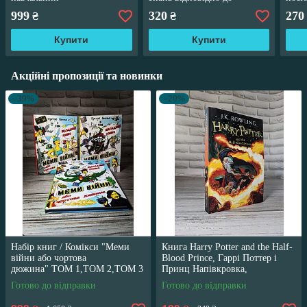
посібник","Пам'ятка
навчальної програми
Ерік
999
320
270
₴
₴
снайпера. Пам’ятка
автошкіл" Панарін Є.В.
МЕР
стрільця"
Купити
Купити
Акційні пропозиції та новинки
–39%
–20%
Набір книг / Комікси "Меми
Книга Harry Potter and the Half-
війни або чортова
Blood Prince, Гаррі Поттер і
дюжина" ТОМ 1,ТОМ 2,ТОМ 3
Принц Напівкровка,
Трегуб Ганна
англійською мовою
Готово до відправки
Готово до відправки