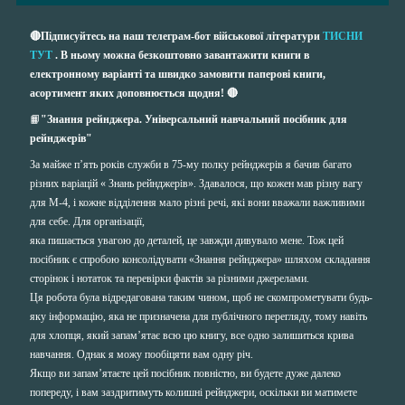
🔴Підписуйтесь на наш телеграм-бот військової літератури
ТИСНИ
ТУТ
. В ньому можна безкоштовно завантажити книги в
електронному варіанті та швидко замовити паперові книги,
асортимент яких доповнюється щодня! 🔴
📙
"Знання рейнджера. Універсальний навчальний посібник для
рейнджерів"
За майже п’ять років служби в 75-му полку рейнджерів я бачив багато
різних варіацій « Знань рейнджерів». Здавалося, що кожен мав різну вагу
для М-4, і кожне відділення мало різні речі, які вони вважали важливими
для себе. Для організації,
яка пишається увагою до деталей, це завжди дивувало мене. Тож цей
посібник є спробою консолідувати «Знання рейнджера» шляхом складання
сторінок і нотаток та перевірки фактів за різними джерелами.
Ця робота була відредагована таким чином, щоб не скомпрометувати будь-
яку інформацію, яка не призначена для публічного перегляду, тому навіть
для хлопця, який запам’ятає всю цю книгу, все одно залишиться крива
навчання. Однак я можу пообіцяти вам одну річ.
Якщо ви запам’ятаєте цей посібник повністю, ви будете дуже далеко
попереду, і вам заздритимуть колишні рейнджери, оскільки ви матимете