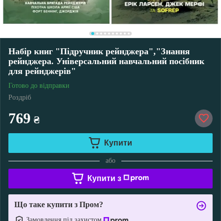
Набір книг "Підручник рейнджера","Знання
рейнджера. Універсальний навчальний посібник
для рейнджерів"
Готово до відправки
Роздріб
769
₴
Купити
або
Купити з
Що таке купити з Пром?
Замовлення під захистом