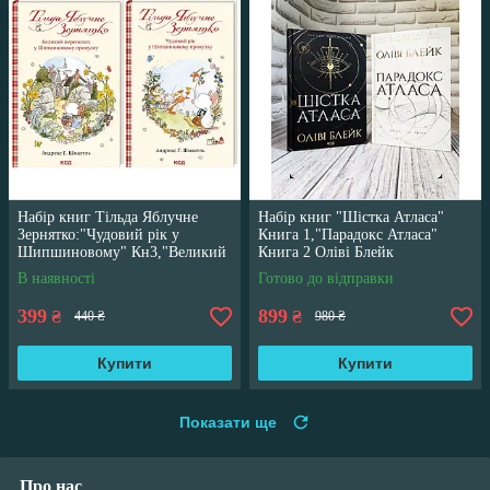
Набір книг Тільда Яблучне
Набір книг "Шістка Атласа"
Зернятко:"Чудовий рік у
Книга 1,"Парадокс Атласа"
Шипшиновому" Кн3,"Великий
Книга 2 Оліві Блейк
переполох" Кн 4
В наявності
Готово до відправки
399
899
₴
₴
440 ₴
980 ₴
Купити
Купити
Показати ще
Про нас