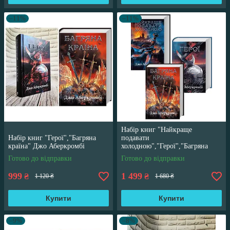
–11%
–11%
Набір книг "Найкраще
Набір книг "Герої","Багряна
подавати
країна" Джо Аберкромбі
холодною","Герої","Багряна
країна" Джо Аберкромбі
Готово до відправки
Готово до відправки
999
1 499
₴
₴
1 120 ₴
1 680 ₴
Купити
Купити
–9%
–8%