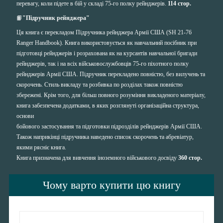
перевагу, коли підете в бій у складі 75-го полку рейнджерів.
114 стор.
📙
"Підручник рейнджера"
Ця книга є перекладом Підручника рейнджера Армії США (SH 21-76
Ranger Handbook). Книга використовується як навчальний посібник при
підготовці рейнджерів і розрахована як на курсантів навчальної бригади
рейнджерів, так і на всіх військовослужбовців 75-го піхотного полку
рейнджерів Армії США. Підручник перекладено повністю, без вилучень та
скорочень. Стиль викладу та розбивка по розділах також повністю
збережені. Крім того, для більш повного розуміння викладеного матеріалу,
книга забезпечена додатками, в яких розглянуті організаційна структура,
основи
бойового застосування та підготовки підрозділів рейнджерів Армії США.
Також наприкінці підручника наведено список скорочень та абревіатур,
якими рясніє книга.
Книга призначена для вивчення іноземного військового досвіду
360 стор.
Чому варто купити цю книгу