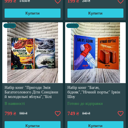
999
199
₴
₴
1 650 ₴
249 ₴
Купити
Купити
–11%
–11%
Набір книг "Пригоди Змія
Набір книг "Багач,
Багатоголового Діти Сонцівни
бідняк","Нічний портьє" Ірвін
й молодильні яблука","Білі
Шоу
перлини для Білої Королеви"
В наявності
Готово до відправки
799
749
₴
₴
900 ₴
840 ₴
Купити
Купити