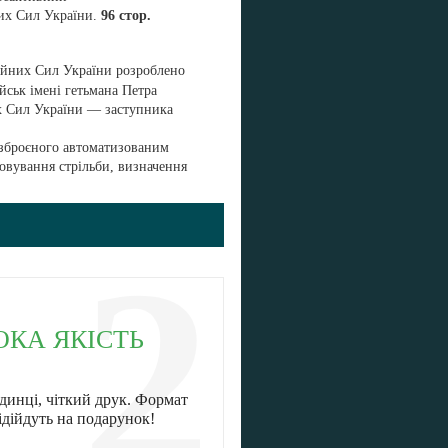
йних Сил України.
96 стор.
бройних Сил України розроблено
йськ імені гетьмана Петра
их Сил України — заступника
 озброєного автоматизованим
овування стрільби, визначення
2
ОКА ЯКІСТЬ
динці, чіткий друк. Формат
ідійдуть на подарунок!