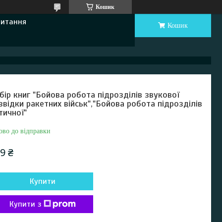
Кошик
Питання
Кошик
бір книг "Бойова робота підрозділів звукової
звідки ракетних військ","Бойова робота підрозділів
тичної"
ово до відправки
9 ₴
Купити
Купити з