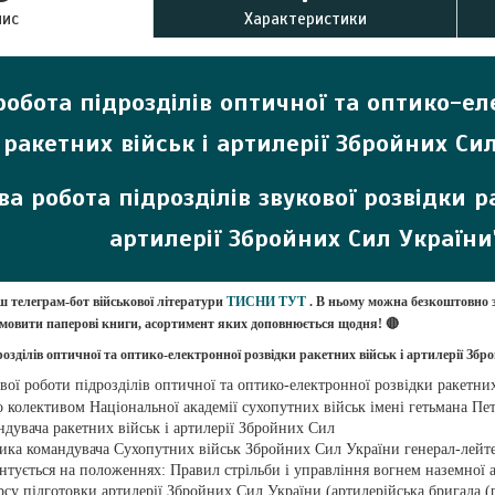
пис
Характеристики
робота підрозділів оптичної та оптико-ел
ракетних військ і артилерії Збройних Си
ва робота підрозділів звукової розвідки р
артилерії Збройних Сил України
ш телеграм-бот військової літератури
ТИСНИ ТУТ
. В ньому можна безкоштовно 
амовити паперові книги, асортимент яких доповнюється щодня! 🔴
розділів оптичної та оптико-електронної розвідки ракетних військ і артилерії Зб
вої роботи підрозділів оптичної та оптико-електронної розвідки ракетних
 колективом Національної академії сухопутних військ імені гетьмана Пе
дувача ракетних військ і артилерії Збройних Сил
ика командувача Сухопутних військ Збройних Сил України генерал-лейте
нтується на положеннях: Правил стрільби і управління вогнем наземної ар
урсу підготовки артилерії Збройних Сил України (артилерійська бригада 