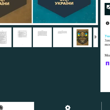
Зак
яко
У к
буд