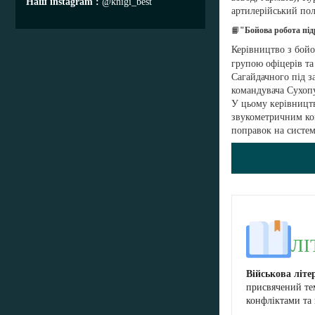
Наш instagram
@knigi_best
артилерійський пол
📙
"Бойова робота під
Керівництво з бойо
групою офіцерів та
Сагайдачного під з
командувача Сухопу
У цьому керівництв
звукометричним ком
поправок на систе
ЛІ
Військова літе
присвячений те
конфліктами та 