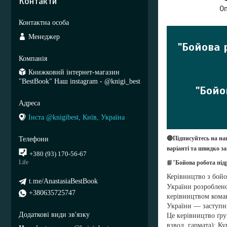
Контакти
О
Менеджер
"
Бойова 
Книжковий інтернет-магазин
"BestBook" Наш instagram - @knigi_best
"Бойо
Інста @knigibest, Київ, Україна
🔴Підписуйтесь на на
варіанті та швидко з
+380 (93) 170-56-67
Life
📙"
Бойова робота під
Керівництво з бойо
t.me/AnastasiaBestBook
України розроблено
+380635725747
керівництвом коман
України — заступн
Це керівництво ґру
взвод, гармата); К