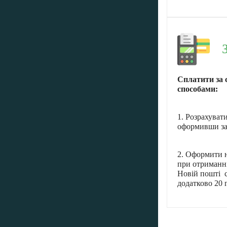
Сплатити за 
способами:
1. Розрахуват
оформивши за
2. Оформити н
при отриманні
Новій пошті с
додатково 20 г