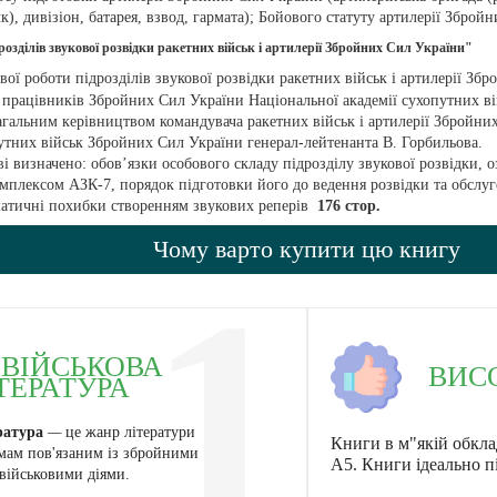
к), дивізіон, батарея, взвод, гармата); Бойового статуту артилерії Збро
розділів звукової розвідки ракетних військ і артилерії Збройних Сил України
"
вої роботи підрозділів звукової розвідки ракетних військ і артилерії З
 працівників Збройних Сил України Національної академії сухопутних ві
агальним керівництвом командувача ракетних військ і артилерії Збройн
тних військ Збройних Сил України генерал-лейтенанта В. Горбильова.
і визначено: обов’язки особового складу підрозділу звукової розвідки,
плексом АЗК-7, порядок підготовки його до ведення розвідки та обслуг
матичні похибки створенням звукових реперів
176 стор.
Чому варто купити цю книгу
1
ВІЙСЬКОВА
ВИС
ТЕРАТУРА
ратура
—
це жанр літератури
Книги в м"якій обкла
мам пов'язаним із збройними
А5. Книги ідеально п
військовими діями.