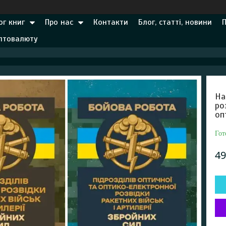
ог книг
Про нас
Контакти
Блог, статті, новини
иптовалюту
На
ро
оп
Гот
49