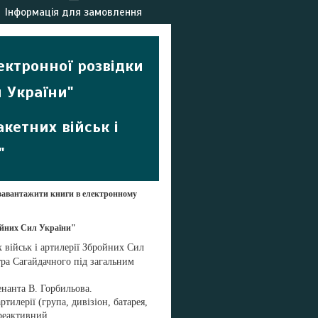
Інформація для замовлення
ектронної розвідки
л України
"
акетних військ і
"
завантажити книги в електронному
ройних Сил України"
 військ і артилерії Збройних Сил
тра Сагайдачного під загальним
нанта В. Горбильова.
тилерії (група, дивізіон, батарея,
(реактивний