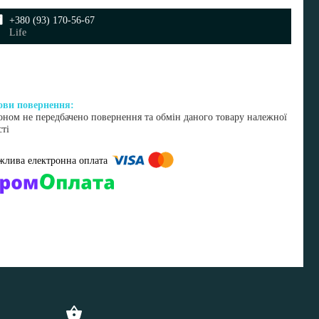
+380 (93) 170-56-67
Life
оном не передбачено повернення та обмін даного товару належної
сті
омпанії підключені електронні платежі. Тепер ви можете купити
ь-який товар не покидаючи сайту.