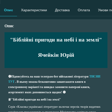
Опис
Характеристики
Доставка
Оплата
Умови п
Опис
"Біблійні пригоди на небі і на землі"
Ячейкін Юрій
🔴Підписуйтесь на наш телеграм-бот військової літератури
ТИСНИ
ТУТ
. В ньому можна безкоштовно завантажити книги в
електронному варіанті та швидко замовити паперові книги,
асортимент яких доповнюється щодня! 🔴
📙
"Біблійні пригоди на небі і на землі"
Серія «Класика української літератури» включає перелік творів видатних