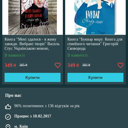
Книга "Мені здалося - я живу
Книга "Буквар миру. Книга для
завжди. Вибрані твори" Василь
сімейного читання" Григорій
Стус Українською мовою,
Сковорода
тверда обкладинка
В наявності
В наявності
349
349
₴
₴
385 ₴
385 ₴
Купити
Купити
Про нас
96% позитивних з 136 відгуків за рік
Працює з 10.02.2017
м. Київ