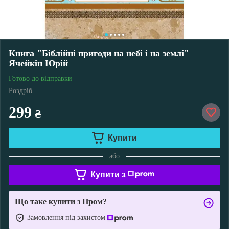
Книга "Біблійні пригоди на небі і на землі"
Ячейкін Юрій
Готово до відправки
Роздріб
299
₴
Купити
або
Купити з
Що таке купити з Пром?
Замовлення під захистом