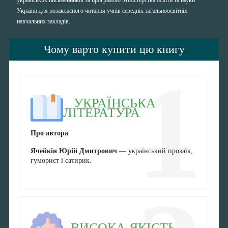
українських письменників за програмою Міністерства освіти та науки
України для позакласного читання учнів середніх загальноосвітніх
навчальних закладів.
Чому варто купити цю книгу
1
УКРАЇНСЬКА
ЛІТЕРАТУРА
Про автора
Ячейкін Юрій Дмитрович
— український прозаїк,
гуморист і сатирик.
ВИСОКА ЯКІСТЬ