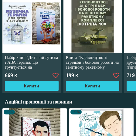
Набір книг "Дитячий аутизм
Книга "Керівництво зі
Набі
і АВА терапія, що
стрільби і бойової роботи на
друз
грунтується на
зенітному ракетному
п'ят
методах","Музична терапія
комплексі «Стріла-10»."
сном
669
199
719
₴
₴
для дітей з аутизмом"
Купити
Купити
Акційні пропозиції та новинки
–9%
–9%