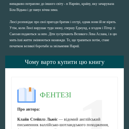
випадково потрапляє до іншого світу - в Нарнію, країну, яку зачарувала
Біла Відьма і де панує вічна зима.
Люсі розповідає про свої пригоди братам і сестрі, однак вони їй не вірять.
Утім, коли Люсі вирушає туди знову, спершу Едмунд, а згодом і Пітер зі
Сьюзан подаються за нею. Діти зустрічають Великого Лева Аслана, і в цю
мить їхні життя змінюються назавжди. Те, що трапиться потім, стане
початком великої боротьби за звільнення Нарнії.
Чому варто купити цю книгу
1
ФЕНТЕЗІ
Про автора:
Клайв Стейплз Льюїс
— відомий англійський
письменник валлійсько-шотландського походження,