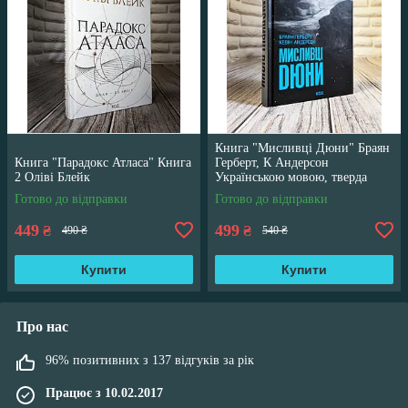
Книга "Мисливці Дюни" Браян
Книга "Парадокс Атласа" Книга
Герберт, К Андерсон
2 Оліві Блейк
Українською мовою, тверда
обкладинка
Готово до відправки
Готово до відправки
449
499
₴
₴
490 ₴
540 ₴
Купити
Купити
Про нас
96% позитивних з 137 відгуків за рік
Працює з 10.02.2017