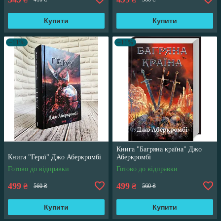
Купити
Купити
–11%
–11%
Книга "Багряна країна" Джо
Книга "Герої" Джо Аберкромбі
Аберкромбі
Готово до відправки
Готово до відправки
499
499
₴
₴
560 ₴
560 ₴
Купити
Купити