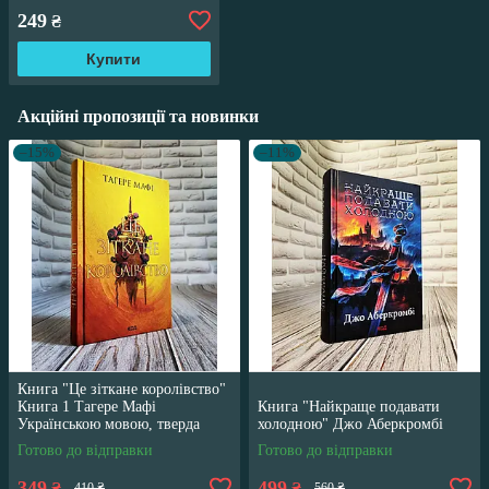
249
₴
Купити
Акційні пропозиції та новинки
–15%
–11%
Книга "Це зіткане королівство"
Книга 1 Тагере Мафі
Книга "Найкраще подавати
Українською мовою, тверда
холодною" Джо Аберкромбі
обкладинка
Готово до відправки
Готово до відправки
349
499
₴
₴
410 ₴
560 ₴