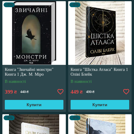
–9%
–8%
Книга "Звичайні монстри"
Книга "Шістка Атласа" Книга 1
Книга 1 Дж. М. Міро
Оліві Блейк
В наявності
В наявності
399
449
₴
₴
440 ₴
490 ₴
Купити
Купити
–8%
–8%