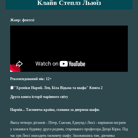
Клайв Степлз Льюїз
Жанр: фентезі
Рекомендований вік: 12+
📙"Хроніки Нарнії. Лев, Біла Відьма та шафа
" Книга 2
Друга книга історії чарівного світу
Нарнія... Таємнича країна, схована за дверима шафи.
Якось четверо дітлахів - Пітер, Сьюзан, Едмунд і Люсі - вирішили пограти
у хованки в будинку друга родини, старенького професора Діґорі Кірка. Під
час гри Люсі знаходить таємничу шафу. Заховавшись там, дівчинка