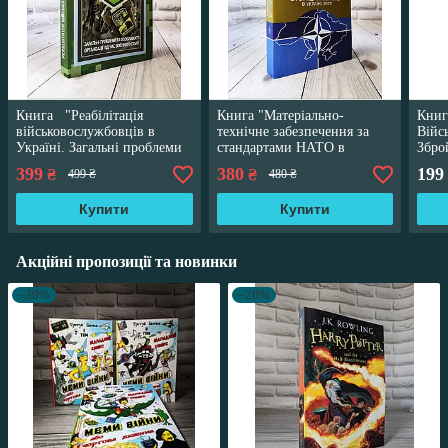
Книга "Реабілітація
Книга "Матеріально-
Книг
військовослужбовців в
технічне забезпечення за
Війс
Україні. Загальні проблеми
стандартами НАТО в
Збро
під час воєнного стану"
Україні 2022" Стандарти
удос
399
380
199
₴
₴
499 ₴
480 ₴
НАТО
Укра
Купити
Купити
Акційні пропозиції та новинки
–39%
–20%