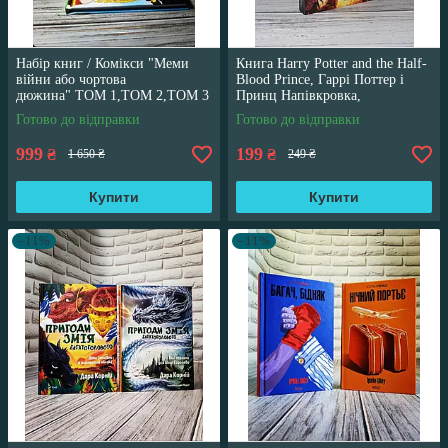
Набір книг / Комікси "Меми
Книга Harry Potter and the Half-
війни або чортова
Blood Prince, Гаррі Поттер і
дюжина" ТОМ 1,ТОМ 2,ТОМ 3
Принц Напівкровка,
Трегуб Ганна
англійською мовою
Готово до відправки
Готово до відправки
999
199
₴
₴
1 650 ₴
249 ₴
Купити
Купити
–11%
–11%