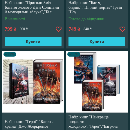
Набір книг "Пригоди Змія
Набір книг "Багач,
Багатоголового Діти Сонцівни
бідняк","Нічний портьє" Ірвін
й молодильні яблука","Білі
Шоу
перлини для Білої Королеви"
В наявності
Готово до відправки
799
749
₴
₴
900 ₴
840 ₴
Купити
Купити
–11%
–11%
Набір книг "Найкраще
Набір книг "Герої","Багряна
подавати
країна" Джо Аберкромбі
холодною","Герої","Багряна