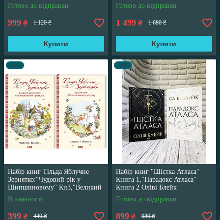
країна" Джо Аберкромбі
Готово до відправки
Готово до відправки
999
1 499
₴
₴
1 120 ₴
1 680 ₴
Купити
Купити
–9%
–8%
Набір книг Тільда Яблучне
Набір книг "Шістка Атласа"
Зернятко:"Чудовий рік у
Книга 1,"Парадокс Атласа"
Шипшиновому" Кн3,"Великий
Книга 2 Оліві Блейк
переполох" Кн 4
В наявності
Готово до відправки
399
899
₴
₴
440 ₴
980 ₴