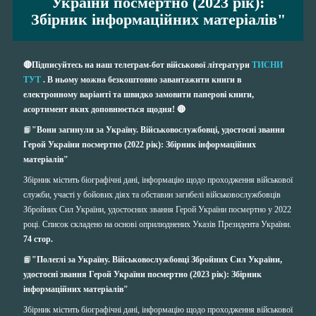
України посмертно (2023 рік):
Збірник інформаційних матеріалів"
🔴Підписуйтесь на наш телеграм-бот військової літератури
ТИСНИ
ТУТ
. В ньому можна безкоштовно завантажити книги в
електронному варіанті та швидко замовити паперові книги,
асортимент яких доповнюється щодня! 🔴
📙
"Вони загинули за Україну. Військовослужбовці, удостоєні звання
Герой України посмертно (2022 рік): Збірник інформаційних
матеріалів
"
Збірник містить біографічні дані, інформацію щодо проходження військової
служби, участі у бойових діях та обставин загибелі військовослужбовців
Збройних Сил України, удостоєних звання Герой України посмертно у 2022
році. Список складено на основі оприлюднених Указів Президента України.
74 стор.
📙
"Полеглі за Україну. Військовослужбовці Збройних Сил України,
удостоєні звання Герой України посмертно (2023 рік): Збірник
інформаційних матеріалів
"
Збірник містить біографічні дані, інформацію щодо проходження військової