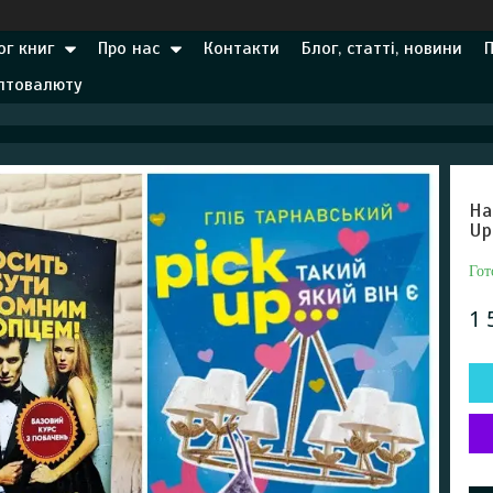
ог книг
Про нас
Контакти
Блог, статті, новини
иптовалюту
На
Up
Гот
1 