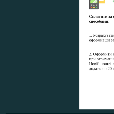
Сплатити за 
способами:
1. Розрахуват
оформивши за
2. Оформити н
при отриманні
Новій пошті с
додатково 20 г