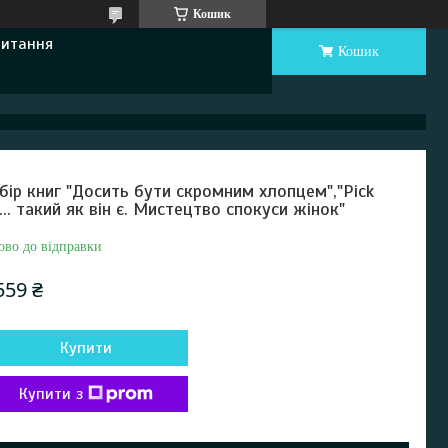
Кошик
Питання
Кошик
бір книг "Досить бути скромним хлопцем","Pick
... такий як він є. Мистецтво спокуси жінок"
ово до відправки
559 ₴
Купити
Купити з