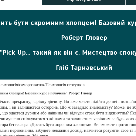
сить бути скромним хлопцем! Базовий кур
Роберт Гловер
"Pick Up... такий як він є. Мистецтво спо
Гліб Тарнавський
сихологія/саморозвиток/Психологія стосунків
мним хлопцем! Базовий курс з побачень"
Роберт Гловер
ічаєте прекрасну, чарівну дівчину. Ви вже хочете підійти до неї і познай
шим, і ви залишаєтеся осторонь. Що ж завадило знайомству? Може, це з
 що здастеся дурним або наївним чи відчули страх бути відкинутим? Як
невимушено спілкуватися з жінками та залишатися чарівним за будь-яких
втора бестселера «Досить бути хорошим хлопцем». Ви зможете протистоят
льні переконання, забудете невдалий досвід, навчитеся розуміти себе та і