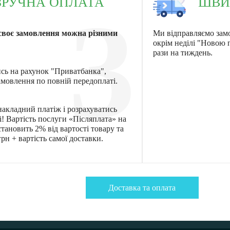
ЗРУЧНА ОПЛАТА
ШВИ
3
своє замовлення можна різними
Ми відправляємо зам
окрім неділі "Новою
рази на тиждень.
ись на рахунок "Приватбанка",
мовлення по повній передоплаті.
акладний платіж і розрахуватись
! Вартість послуги «Післяплата» на
тановить 2% від вартості товару та
рн + вартість самої доставки.
Доставка та оплата