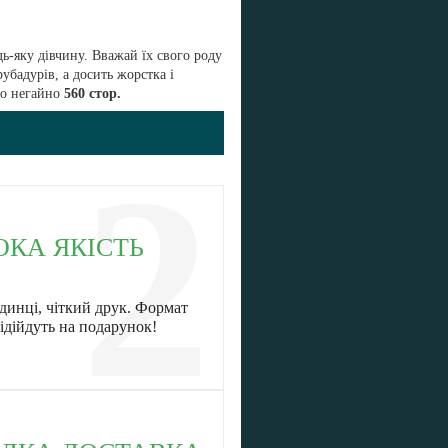
дь-яку дівчину. Вважай їх свого роду
убадурів, а досить жорстка і
го негайно
560 стор.
2
ОКА ЯКІСТЬ
динці, чіткий друк. Формат
ідійдуть на подарунок!