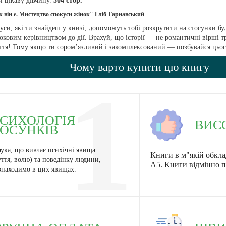
и цікаву дівчину.
304 стор.
як він є. Мистецтво спокуси жінок
" Гліб Тарнавський
куси, які ти знайдеш у книзі, допоможуть тобі розкрутити на стосунки бу
ковим керівництвом до дії. Врахуй, що історії — не романтичні вірші тр
иття! Тому якщо ти сором’язливий і закомплексований — позбувайся цьо
Чому варто купити цю книгу
1
СИХОЛОГІЯ
ВИС
ОСУНКІВ
ука, що вивчає психічні явища
Книги в м"якій обкла
ття, волю) та поведінку людини,
А5. Книги відмінно п
 знаходимо в цих явищах.