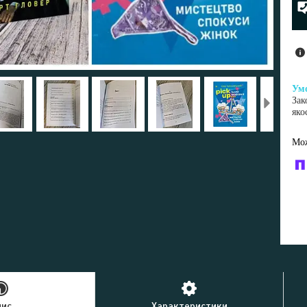
Зак
яко
У к
буд
пис
Характеристики