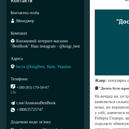
Контакти
"До
Менеджер
Книжковий інтернет-магазин
"BestBook" Наш instagram - @knigi_best
Інста @knigibest, Київ, Україна
Жанр:
популярна п
+380 (93) 170-56-67
📙
"Досить бути скро
Life
На вечірці ви зустр
виявляється сильні
t.me/AnastasiaBestBook
може, ви вирішили,
+380635725747
у собі, навчитися 
Роберта Гловера, а
подолаєте обмежува