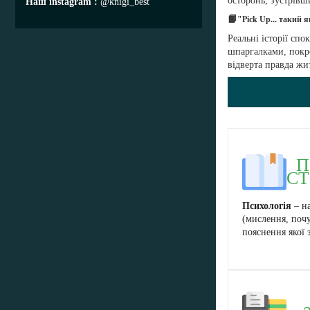
осторонь, зустрівш
Наш instagram
@knigi_best
📙
"Pick Up... такий 
Реальні історії спо
шпаргалками, покро
відверта правда ж
П
СТ
Психологія
– на
(мислення, почу
пояснення якої