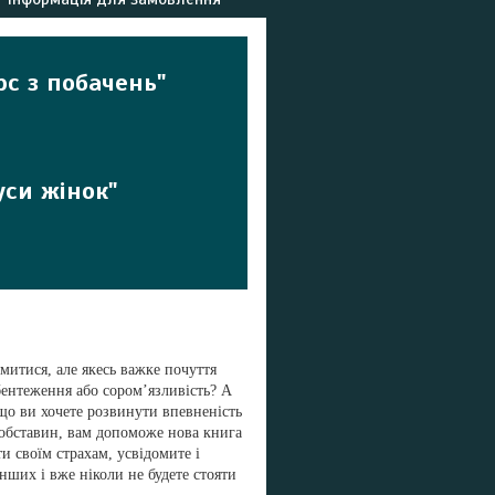
с з побачень"
куси жінок
"
омитися, але якесь важке почуття
бентеження або сором’язливість? А
що ви хочете розвинути впевненість
 обставин, вам допоможе нова книга
и своїм страхам, усвідомите і
нших і вже ніколи не будете стояти