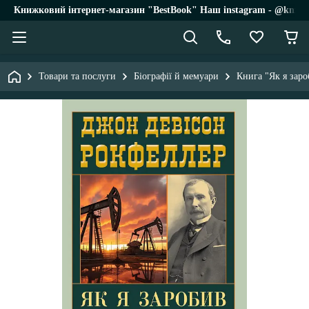
Книжковий інтернет-магазин "BestBook" Наш instagram - @knigi_
Товари та послуги
Біографії й мемуари
Книга "Як я зар