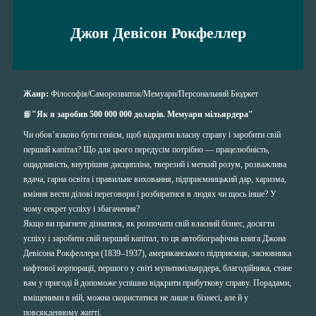
Джон Девісон Рокфеллер
Жанр:
Фiлософiя/
Саморозвиток/
Мемуари
/Персональний Бюджет
📙
"Як я заробив 500 000 000 доларів. Мемуари мільярдера"
Чи обов’язково бути генієм, щоб відкрити власну справу і заробити свій
перший капітал? Що для цього передусім потрібно — працелюбність,
ощадливість, внутрішня дисципліна, тверезий і меткий розум, розважлива
вдача, гарна освіта і правильне виховання, підприємницький дар, харизма,
вміння вести ділові переговори і розбиратися в людях чи щось інше? У
чому секрет успіху і збагачення?
Якщо ви прагнете дізнатися, як розпочати свій власний бізнес, досягти
успіху і заробити свій перший капітал, то ця автобіографічна книга Джона
Девісона Рокфеллера (1839–1937), американського підприємця, засновника
нафтової корпорації, першого у світі мультимільярдера, благодійника, стане
вам у пригоді й допоможе успішно відкрити прибуткову справу. Порадами,
вміщеними в ній, можна скористатися не лише в бізнесі, але й у
повсякденному житті.