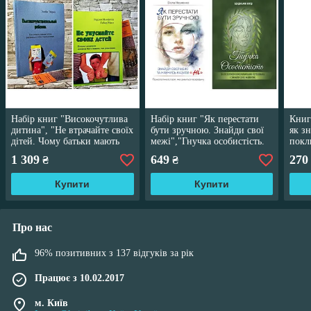
Набір книг "Високочутлива
Набір книг "Як перестати
Книг
дитина", "Не втрачайте своїх
бути зручною. Знайди свої
як з
дітей. Чому батьки мають
межі","Гнучка особистість.
покл
бути важливішими"
Як позбутися
1 309
649
270
₴
₴
обмежувальних переконань і
змінити"
Купити
Купити
Про нас
96% позитивних з 137 відгуків за рік
Працює з 10.02.2017
м. Київ