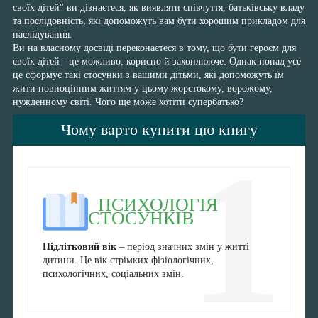
своїх дітей" ви дізнаєтеся, як виявляти співчуття, батьківську владу
та послідовність, які допоможуть вам бути хорошим прикладом для
наслідування.
Ви на власному досвіді переконаєтеся в тому, що бути героєм для
своїх дітей - це можливо, корисно й захоплююче. Однак понад усе
це сформує такі стосунки з вашими дітьми, які допоможуть їм
жити повноцінним життям у цьому жорстокому, ворожому,
нужденному світі. Чого ще може хотіти супербатько?
Чому варто купити цю книгу
1
ПСИХОЛОГІЯ
СТОСУНКІВ
Підлітковий вік
– період значних змін у житті
дитини. Це вік стрімких фізіологічних,
психологічних, соціальних змін.