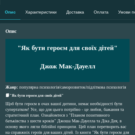
Опис
Характеристики
Доставка
Оплата
Умови п
Опис
"Як бути героєм для своїх дітей"
Джож Мак-Дауелл
Жанр:
популярна психологія/саморозвиток/підліткова психологія
📙
"Як бути героєм для своїх дітей"
Щоб бути героєм в очах вашої дитини, немає необхідності бути
супертатком! Усе, що для цього потрібно - це любов, бажання та
стратегічний план. Ознайомтеся з "Планом позитивного
батьківства з шести кроків" Джоша Мак-Дауелла та Діка Дея, в
основу якого лягли біблійні принципи. Цей план перетворить вас
на справжніх героїв для ваших дітей. Із книги "Як бути героєм для