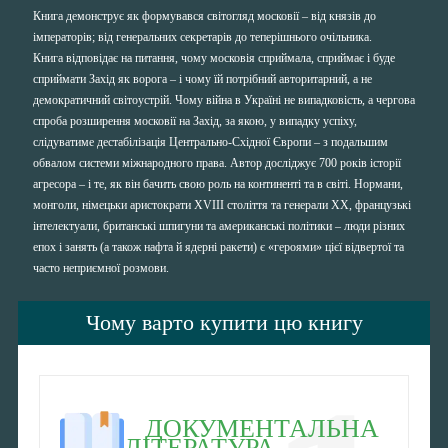
Книга демонструє як формувався світогляд московії – від князів до
імператорів; від генеральних секретарів до теперішнього очільника.
Книга відповідає на питання, чому московія сприймала, сприймає і буде
сприймати Захід як ворога – і чому їй потрібний авторитарний, а не
демократичний світоустрій. Чому війна в Україні не випадковість, а чергова
спроба розширення московії на Захід, за якою, у випадку успіху,
слідуватиме дестабілізація Центрально-Східної Європи – з подальшим
обвалом системи міжнародного права. Автор досліджує 700 років історії
агресора – і те, як він бачить свою роль на континенті та в світі. Нормани,
монголи, німецьки аристократи XVIII століття та генерали ХХ, французькі
інтелектуали, британські шпигуни та американські політики – люди різних
епох і занять (а також нафта й ядерні ракети) є «героями» цієї відвертої та
часто неприємної розмови.
Чому варто купити цю книгу
ДОКУМЕНТАЛЬНА
ЛІТЕРАТУРА