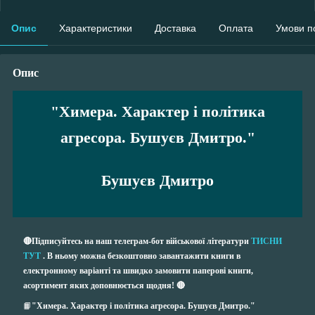
Опис
Характеристики
Доставка
Оплата
Умови п
Опис
"Химера. Характер і політика
агресора. Бушуєв Дмитро."
Бушуєв Дмитро
🔴Підписуйтесь на наш телеграм-бот військової літератури
ТИСНИ
ТУТ
. В ньому можна безкоштовно завантажити книги в
електронному варіанті та швидко замовити паперові книги,
асортимент яких доповнюється щодня! 🔴
📙
"Химера. Характер і політика агресора. Бушуєв Дмитро."