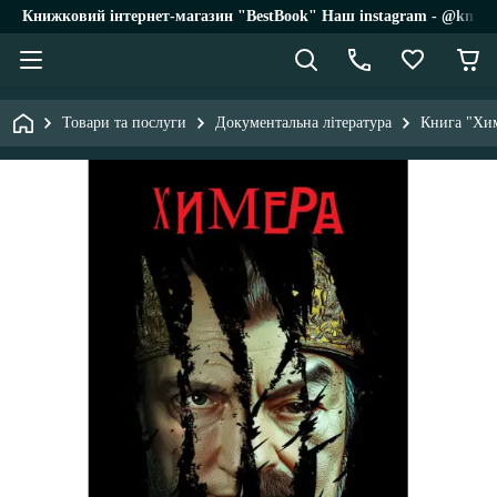
Книжковий інтернет-магазин "BestBook" Наш instagram - @knigi_
Товари та послуги
Документальна література
Книга "Хим