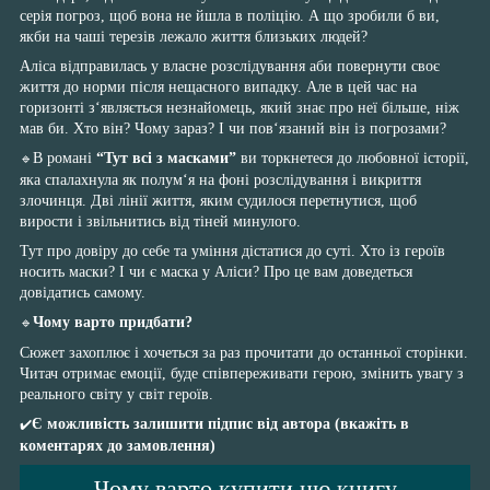
серія погроз, щоб вона не йшла в поліцію. А що зробили б ви,
якби на чаші терезів лежало життя близьких людей?
Аліса відправилась у власне розслідування аби повернути своє
життя до норми після нещасного випадку. Але в цей час на
горизонті з‘являється незнайомець, який знає про неї більше, ніж
мав би. Хто він? Чому зараз? І чи пов‘язаний він із погрозами?
В романі
“Тут всі з масками”
ви торкнетеся до любовної історії,
🔹
яка спалахнула як полум‘я на фоні розслідування і викриття
злочинця. Дві лінії життя, яким судилося перетнутися, щоб
вирости і звільнитись від тіней минулого.
Тут про довіру до себе та уміння дістатися до суті. Хто із героїв
носить маски? І чи є маска у Аліси? Про це вам доведеться
довідатись самому.
Чому варто придбати?
🔹
Сюжет захоплює і хочеться за раз прочитати до останньої сторінки.
Читач отримає емоції, буде співпереживати герою, змінить увагу з
реального світу у світ героїв.
Є можливість залишити підпис від автора (вкажіть в
✔️
коментарях до замовлення)
Чому варто купити цю книгу