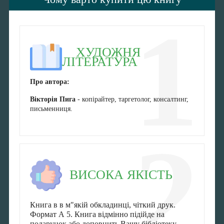
1
ХУДОЖНЯ
ЛІТЕРАТУРА
Про автора:
Вікторія Пига
- копірайтер, таргетолог, консалтинг,
письменниця.
2
ВИСОКА ЯКІСТЬ
Книга в в м"якій обкладинці, чіткий друк.
Формат А 5. Книга відмінно підійде на
подарунок або доповнить Вашу бібліотеку.