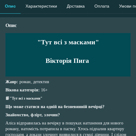
Опис
Характеристики
Доставка
Оплата
Умови п
Опис
"Тут всі з масками"
Вікторія Пига
Жанр:
роман, детектив
Вікова категорія:
16+
📙
"Тут всі з масками"
Що може статися на одній на безневинній вечірці?
Знайомство, флірт, злочин?
Аліса відправилась на вечірку в пошуках натхнення для нового
роману, натомість потрапила в пастку. Хтось підпалив квартиру
господаря, а докази злочину виявилися в сумці дівчини. І слідом