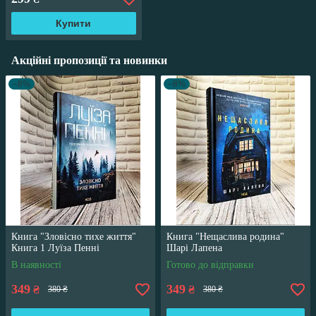
Купити
Акційні пропозиції та новинки
–8%
–8%
Книга "Зловісно тихе життя"
Книга "Нещаслива родина"
Книга 1 Луїза Пенні
Шарі Лапена
В наявності
Готово до відправки
349
349
₴
₴
380 ₴
380 ₴