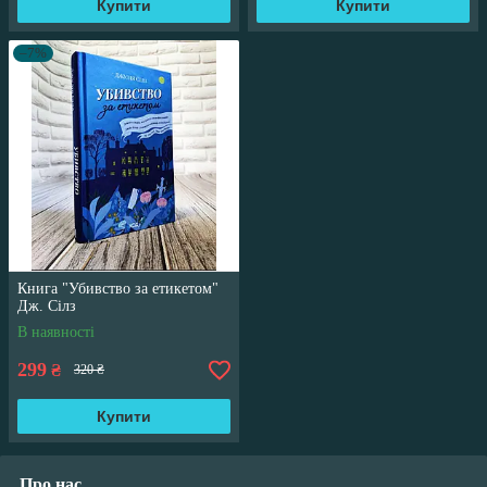
Купити
Купити
–7%
Книга "Убивство за етикетом"
Дж. Сілз
В наявності
299
₴
320 ₴
Купити
Про нас