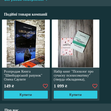
Подібні товари компанії
Розпродаж Книга
Набір книг "Психолог про
"Швейцарський рахунок"
сучасну психосоматику"
Олена Саулите
(тверда обкладинка),
Довідник "Сповідь тіла –
149
1 099
₴
₴
Психосоматика" (м'яка
обкладинка)
Купити
Купити
Про нас