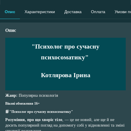
Опис
Характеристики
Доставка
Оплата
Умови п
Опис
"Психолог про сучасну
психосоматику"
Котлярова Ірина
Жанр:
Популярна психологія
Вікові обмеження 16+
📙
"Психолог про сучасну психосоматику"
Розуміння, про що хворіє тіло
, — це не новий, але ще й не
досить популярний погляд на допомогу собі у відновленні та зміні
стратегії реагування.