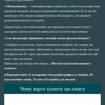
🔹
Психосоматика
— унікальний напрям знайомства з собою та розуміння своїх
внутрішніх процесів, які можуть проявлятися захворюваннями. Це те, що ми,
знаючи про себе, можемо використовувати собі на користь, а не множити
деструктивні відчуття та хвороби.
Занурюючись у світ психосоматики, ми торкаємося своєї власної історії, і
сьогодення, маючи змогу піти новим шляхом по життю через питання:
«А як цю реакцію, відношення, ситуацію можна прожити інакше?»
.
🔹Підійде як психологам, людям допомагаючих професій, так і людям, які
просто цікавляться темою. Забороненого і під цензурою нічого не має, але я для
себе фіксую вік 16+ через опис певних біологічних процесів та тканин тіла, най
навіть і простою мовою.
Найчастіше, що мені про нею пишуть,:
«Має бути настільною книгою у
кожного».
✔️
Всередині книги 11 кольорових ілюстрацій (графіки та техніки), 20+
психологічних технік, 14 глав та 8 сторінок для нотаток.
Чому варто купити цю книгу