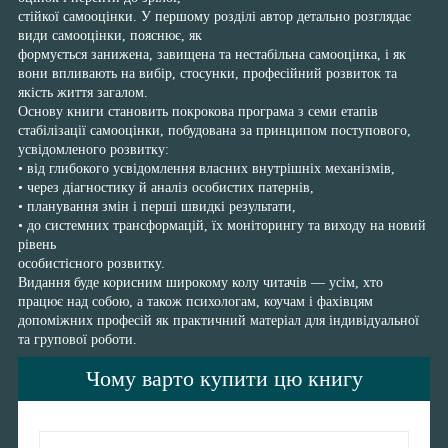
стійкої самооцінки. У першому розділі автор детально розглядає
види самооцінки, пояснює, як
формується занижена, завищена та нестабільна самооцінка, і як
вони впливають на вибір, стосунки, професійний розвиток та
якість життя загалом.
Основу книги становить покрокова програма з семи етапів
стабілізації самооцінки, побудована за принципом поступового,
усвідомленого розвитку:
• від глибокого усвідомлення власних внутрішніх механізмів,
• через діагностику й аналіз особистих патернів,
• планування змін і перші швидкі результати,
• до системних трансформацій, їх моніторингу та виходу на новий
рівень
особистісного розвитку.
Видання буде корисним широкому колу читачів — усім, хто
працює над собою, а також психологам, коучам і фахівцям
допоміжних професій як практичний матеріал для індивідуальної
та групової роботи.
Чому варто купити цю книгу