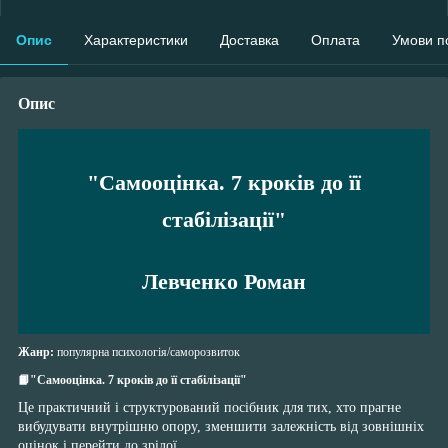
Опис
Характеристики
Доставка
Оплата
Умови п
Опис
"Самооцінка. 7 кроків до її
стабілізації"
Левченко Роман
Жанр:
популярна психологія/саморозвиток
📙
"Самооцінка. 7 кроків до її стабілізації"
Це практичний і структурований посібник для тих, хто прагне
вибудувати внутрішню опору, зменшити залежність від зовнішніх
оцінок і перейти до зрілої,